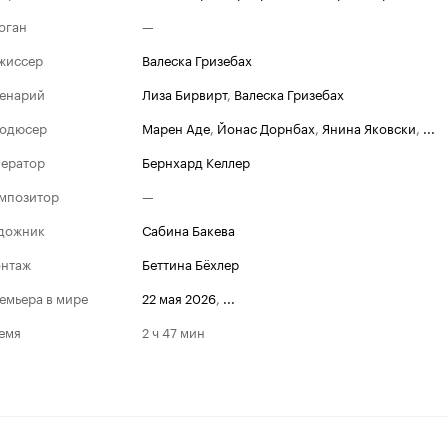
оган
—
жиссер
Валеска Гризебах
енарий
Лиза Бирвирт
,
Валеска Гризебах
одюсер
Марен Аде
,
Йонас Дорнбах
,
Янина Яковски
,
...
ератор
Бернхард Келлер
Каннский кинофес
мпозитор
—
Победитель
2026
дожник
Сабина Бакева
Приз жюри
нтаж
Беттина Бёхлер
Номинации
2026
емьера в мире
22 мая 2026
,
...
Золотая пальмовая вет
емя
2 ч 47 мин