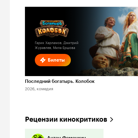
Гарик Харламов, Дмитрий
Журавлев, Мила Ершова
Билеты
Последний богатырь. Колобок
2026, комедия
Рецензии кинокритиков