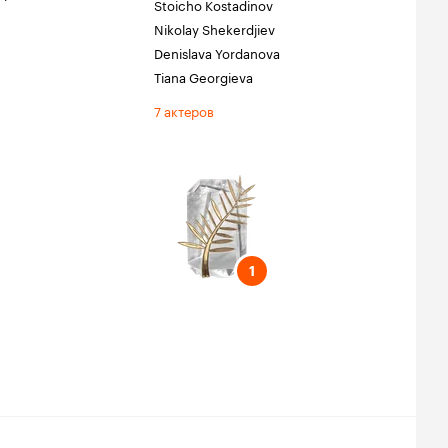
Stoicho Kostadinov
Nikolay Shekerdjiev
Denislava Yordanova
Tiana Georgieva
7 актеров
тиваль
1
1
вь