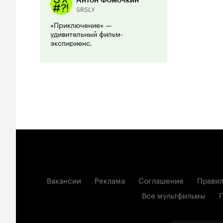
Антон Фомочкин
SRSLY
«Приключение» —
удивительный фильм-
экспириенс.
Вакансии
Реклама
Соглашение
Правил
Все мультфильмы