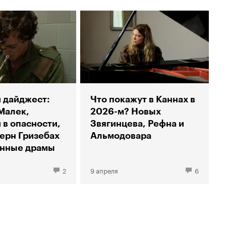
 дайджест:
Что покажут в Каннах в
Малек,
2026-м? Новых
 в опасности,
Звягинцева, Рефна и
ерн Гризебах
Альмодовара
енные драмы
2
9 апреля
6