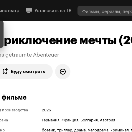
инотеатр
Установить на ТВ
Приключение мечты (2
as geträumte Abenteuer
Буду смотреть
 фильме
д производства
2026
рана
Германия
,
Франция
,
Болгария
,
Австрия
нр
боевик
,
триллер
,
драма
,
мелодрама
,
криминал
,