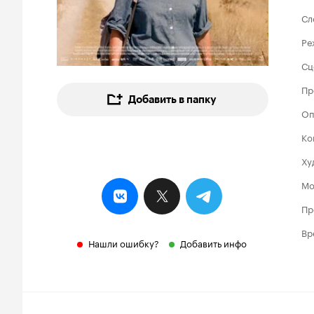
Сл
Ре
Сц
Пр
Добавить в папку
Оп
Ко
Ху
Мо
Пр
Вр
Нашли ошибку?
Добавить инфо