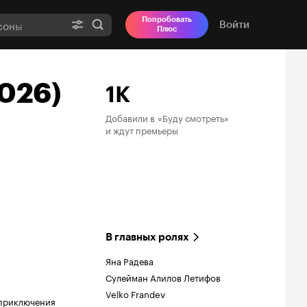
Попробовать
Войти
Плюс
026)
1K
Добавили в «Буду смотреть»

и ждут премьеры
В главных ролях
Яна Радева
Сулейман Алилов Летифов
Velko Frandev
приключения