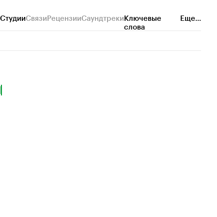
Студии
Связи
Рецензии
Саундтреки
Ключевые
Еще...
слова