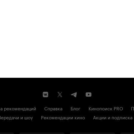
а рекомендаций
Справка
Блог
Кинопоиск PRO
П
Передачи и шоу
Рекомендации кино
Акции и подписка