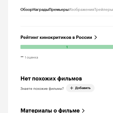
Обзор
Награды
Премьеры
Изображения
Трейлеры
Рейтинг кинокритиков в России
1
Количество положительных оценок: 1.
–
1 оценка
Нет похожих фильмов
Знаете похожие фильмы?
Добавить
Материалы о фильме