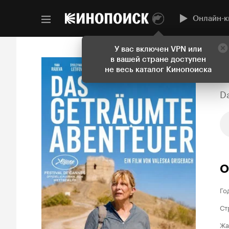
Онлайн-к
У вас включен VPN или
в вашей стране доступен
не весь каталог Кинопоиска
D
О
Го
Ст
Жа