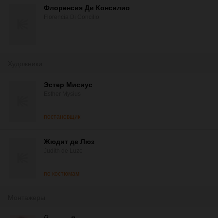
Флоренсия Ди Консилио
Florencia Di Concilio
Художники
Эстер Мисиус
Esther Mysius
постановщик
Жюдит де Люз
Judith de Luze
по костюмам
Монтажеры