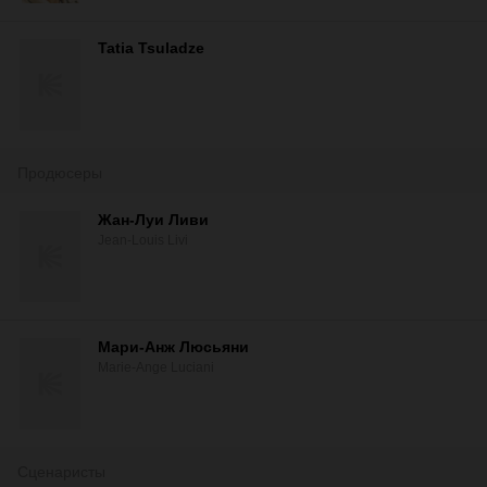
Tatia Tsuladze
Продюсеры
Жан-Луи Ливи
Jean-Louis Livi
Мари-Анж Люсьяни
Marie-Ange Luciani
Сценаристы