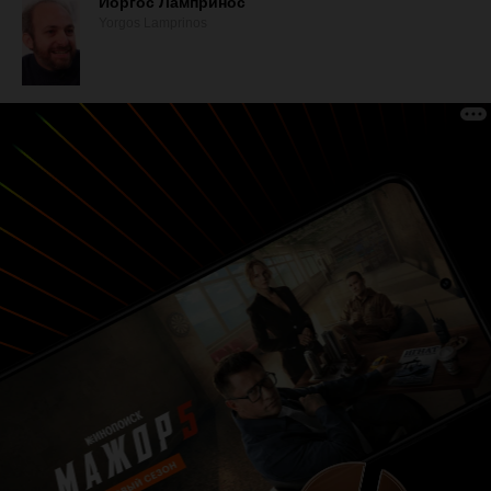
Йоргос Лампринос
Yorgos Lamprinos