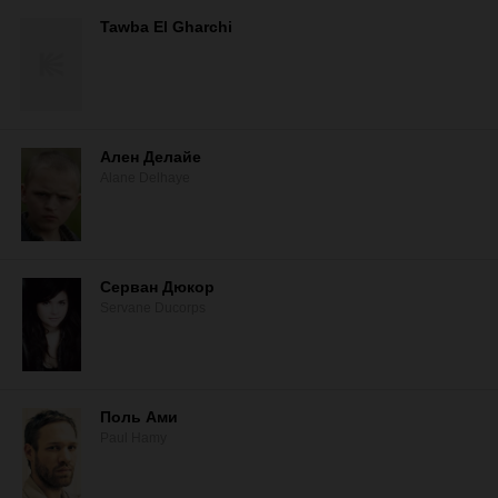
Tawba El Gharchi
Ален Делайе
Alane Delhaye
Серван Дюкор
Servane Ducorps
Поль Ами
Paul Hamy