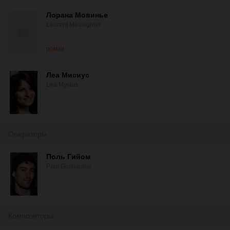
Лорана Мовинье
Laurent Mauvignier
роман
Леа Мисиус
Léa Mysius
Операторы
Поль Гийом
Paul Guilhaume
Композиторы