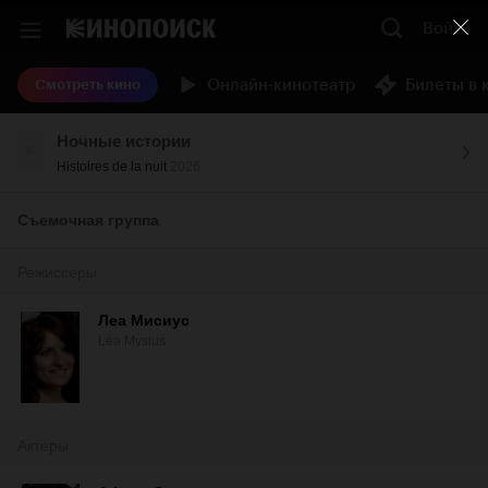
Войти
Онлайн-кинотеатр
Билеты в 
Смотреть кино
Ночные истории
Histoires de la nuit
2026
Съемочная группа
Режиссеры
Леа Мисиус
Léa Mysius
Актеры