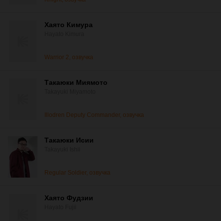
Хаято Кимура
Hayato Kimura
Warrior 2, озвучка
Такаюки Миямото
Takayuki Miyamoto
Illodren Deputy Commander, озвучка
Такаюки Исии
Takayuki Ishii
Regular Soldier, озвучка
Хаято Фудзии
Hayato Fujii