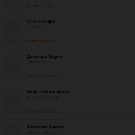
Warrior, озвучка
Юки Исикари
Yuki Ishikari
Raham, озвучка
Дзёитиро Оцуки
Joichiro Otsuki
Watchman, озвучка
Косукэ Киминарита
Kousuke Kiminarita
Warrior 3, озвучка
Мититакэ Кикути
Michitake Kikuchi