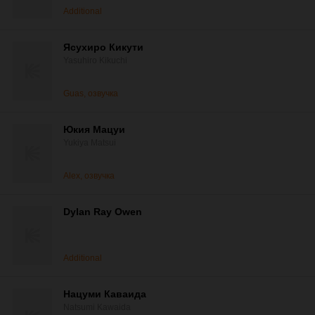
Additional
Ясухиро Кикути
Yasuhiro Kikuchi
Guas, озвучка
Юкия Мацуи
Yukiya Matsui
Alex, озвучка
Dylan Ray Owen
Additional
Нацуми Каваида
Natsumi Kawaida