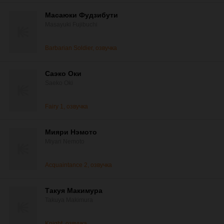
Масаюки Фудзибути
Masayuki Fujibuchi
Barbarian Soldier, озвучка
Саэко Оки
Saeko Oki
Fairy 1, озвучка
Мияри Нэмото
Miyari Nemoto
Acquaintance 2, озвучка
Такуя Макимура
Takuya Makimura
Knight, озвучка