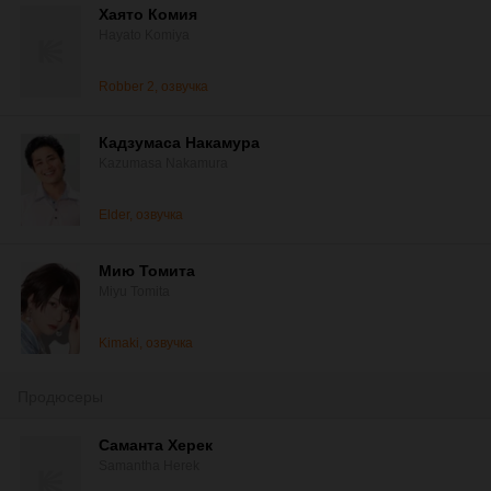
Хаято Комия
Hayato Komiya
Robber 2, озвучка
Кадзумаса Накамура
Kazumasa Nakamura
Elder, озвучка
Мию Томита
Miyu Tomita
Kimaki, озвучка
Продюсеры
Саманта Херек
Samantha Herek