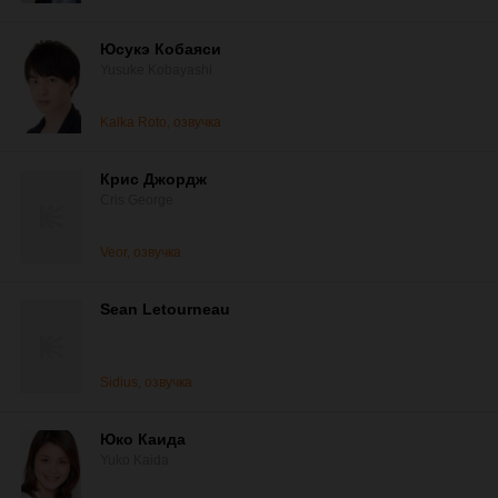
Юсукэ Кобаяси
Yusuke Kobayashi
Kalka Roto, озвучка
Крис Джордж
Cris George
Veor, озвучка
Sean Letourneau
Sidius, озвучка
Юко Каида
Yuko Kaida