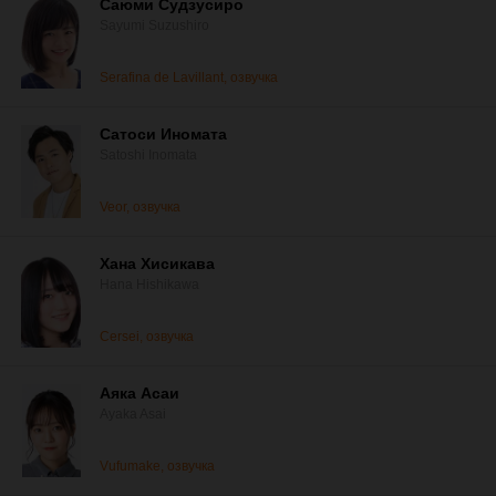
Саюми Судзусиро
Sayumi Suzushiro
Serafina de Lavillant, озвучка
Сатоси Иномата
Satoshi Inomata
Veor, озвучка
Хана Хисикава
Hana Hishikawa
Cersei, озвучка
Аяка Асаи
Ayaka Asai
Vufumake, озвучка