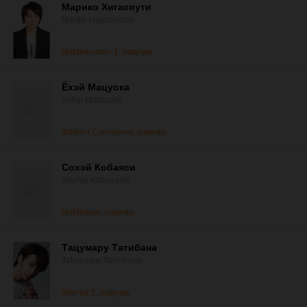
Марико Хигасиути
Mariko Higashiuchi
Noblewoman 1, озвучка
Ёхэй Мацуока
Yohei Matsuoka
Illodren Commoner, озвучка
Сохэй Кобаяси
Shohei Kobayashi
Nobleman, озвучка
Тацумару Татибана
Tatsumaru Tachibana
Warrior 1, озвучка