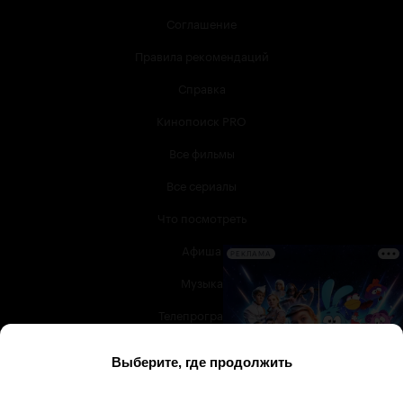
Соглашение
Правила рекомендаций
Справка
Кинопоиск PRO
Все фильмы
Все сериалы
Что посмотреть
Афиша
РЕКЛАМА
Музыка
Телепрограмма
Книги
Служба поддержки