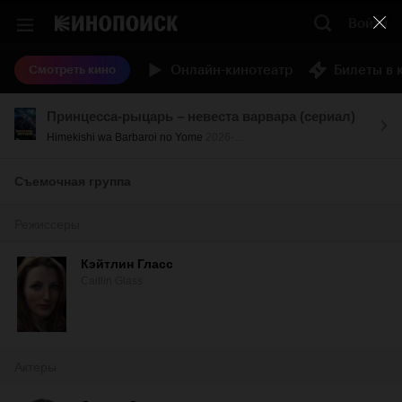
Войти
Онлайн-кинотеатр
Билеты в 
Смотреть кино
Принцесса-рыцарь – невеста варвара (сериал)
Himekishi wa Barbaroi no Yome
2026-...
Съемочная группа
Режиссеры
Кэйтлин Гласс
Caitlin Glass
Актеры