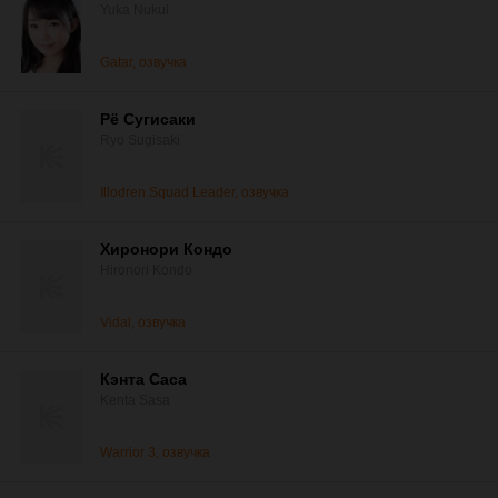
Yuka Nukui
Gatar, озвучка
Рё Сугисаки
Ryo Sugisaki
Illodren Squad Leader, озвучка
Хиронори Кондо
Hironori Kondo
Vidal, озвучка
Кэнта Саса
Kenta Sasa
Warrior 3, озвучка