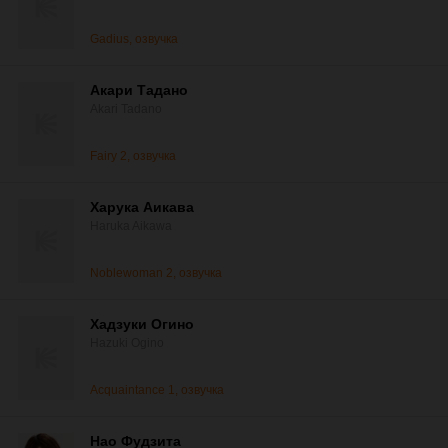
Gadius, озвучка
Акари Тадано
Akari Tadano
Fairy 2, озвучка
Харука Аикава
Haruka Aikawa
Noblewoman 2, озвучка
Хадзуки Огино
Hazuki Ogino
Acquaintance 1, озвучка
Нао Фудзита