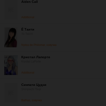
Aiden Call
Additional
Ё Таити
Yo Taichi
Nylea de Philomar, озвучка
Кристал Лапорте
Krystal LaPorte
Additional
Синпати Цудзи
Shinpachi Tsuji
Balhas, озвучка