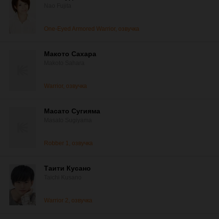
Nao Fujita
One-Eyed Armored Warrior, озвучка
Макото Сахара
Makoto Sahara
Warrior, озвучка
Масато Сугияма
Masato Sugiyama
Robber 1, озвучка
Таити Кусано
Taichi Kusano
Warrior 2, озвучка