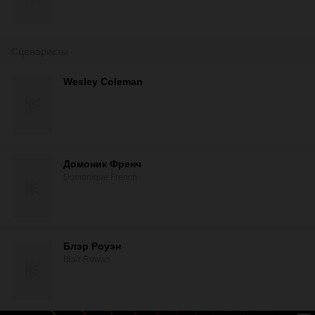
Сценаристы
Wesley Coleman
Домоник Френч
Domonique French
Блэр Роуэн
Blair Rowan