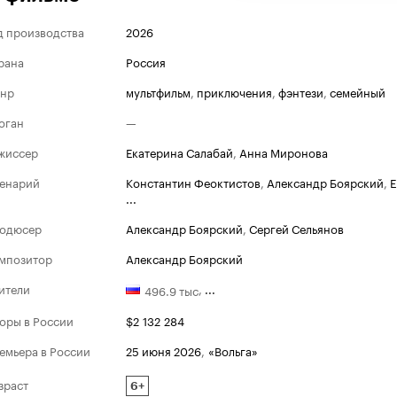
д производства
2026
рана
Россия
нр
мультфильм
,
приключения
,
фэнтези
,
семейный
оган
—
жиссер
Екатерина Салабай
,
Анна Миронова
енарий
Константин Феоктистов
,
Александр Боярский
,
Е
...
одюсер
Александр Боярский
,
Сергей Сельянов
мпозитор
Александр Боярский
ители
,
...
496.9 тыс
оры в России
$2 132 284
емьера в России
25 июня 2026
,
«Вольга»
зраст
6+