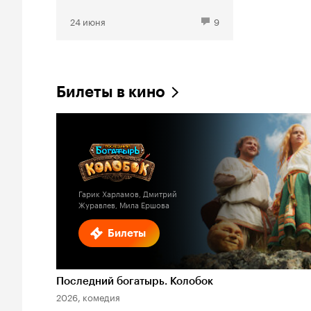
24 июня
9
Билеты в кино
Гарик Харламов, Дмитрий
Журавлев, Мила Ершова
Билеты
Последний богатырь. Колобок
2026, комедия