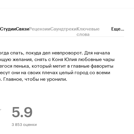
Студии
Связи
Рецензии
Саундтреки
Ключевые
Еще...
слова
огда спать, покуда дел невпроворот. Для начала
ющую желания, снять с Коня Юлия любовные чары
егося пенька, который метит в главные фавориты
 несут они на своих плечах целый город со всеми
 Главное, чтобы не уронили.
5.9
Рейтинг
3 853 оценки