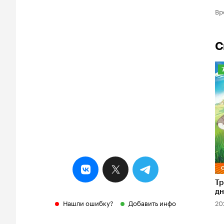
Вр
С
Р
К
7
Тр
дн
Нашли ошибку?
Добавить инфо
20