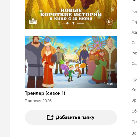
Го
Ст
Жа
Сл
Ре
Сц
Пр
1 мин
Длительность 1 мин
Ко
Трейлер (сезон 1)
Зр
7 апреля 2026
Сб
Добавить в папку
Пр
Во