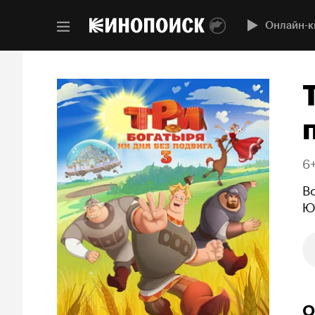
Онлайн-к
6
В
Ю
О