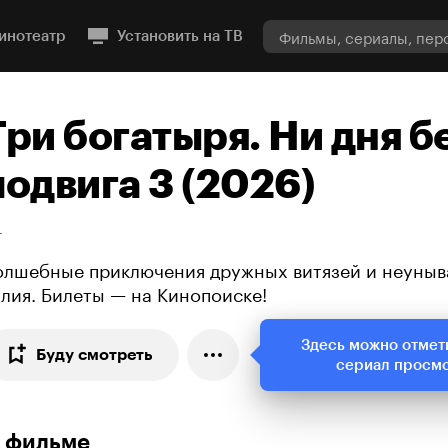
инотеатр
Установить на ТВ
Три богатыря. Ни дня б
подвига 3 (2026)
+
олшебные приключения дружных витязей и неуныв
лия. Билеты — на Кинопоиске!
Здесь можно отмет
Буду смотреть
сериал просм
 фильме