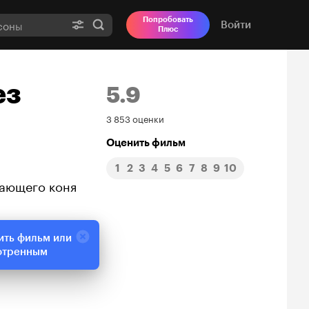
Попробовать
Войти
Плюс
ез
5.9
Рейтинг
3 853 оценки
Кинопоиска
Оценить фильм
1
2
3
4
5
6
7
8
9
10
5.9
ающего коня
ить фильм или
отренным