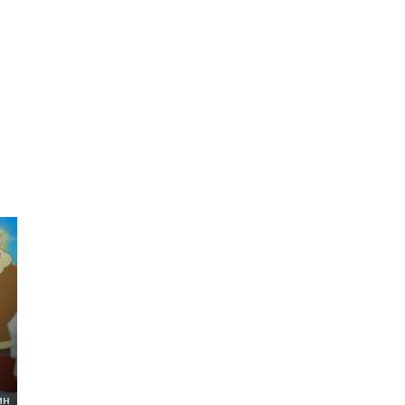
Кинопоиска
5.9
ин