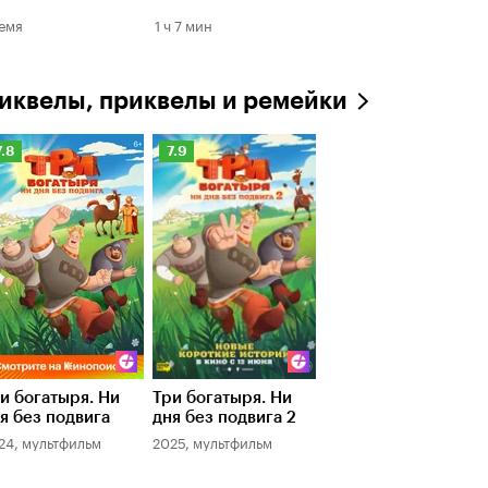
емя
1 ч 7 мин
иквелы, приквелы и ремейки
ейтинг
Рейтинг
7.8
7.9
инопоиска
Кинопоиска
.8
7.9
и богатыря. Ни
Три богатыря. Ни
я без подвига
дня без подвига 2
24, мультфильм
2025, мультфильм