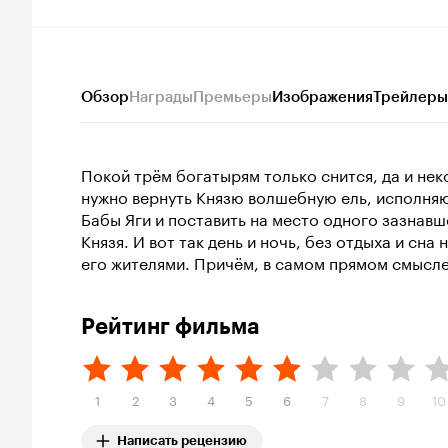
Обзор
Награды
Премьеры
Изображения
Трейлеры
Покой трём богатырям только снится, да и нек
нужно вернуть Князю волшебную ель, исполня
Бабы Яги и поставить на место одного зазнавш
Князя. И вот так день и ночь, без отдыха и сна
его жителями. Причём, в самом прямом смысле.
Рейтинг фильма
1
2
3
4
5
6
7
8
9
10
Написать рецензию