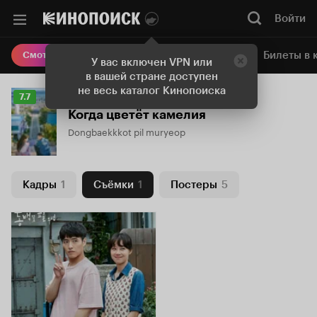
Войти
Онлайн-кинотеатр
Билеты в 
Смотреть кино
У вас включен VPN или
в вашей стране доступен
не весь каталог Кинопоиска
Рейтинг
7.7
Кинопоиска
Когда цветёт камелия
7.7
Dongbaekkkot pil muryeop
Кадры
1
Съёмки
1
Постеры
5