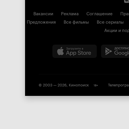
Вакансии
Реклама
Соглашение
Пра
Предложения
Все фильмы
Все сериалы
Акции и по
© 2003 —
2026
,
Кинопоиск
Телепрогр
18
+