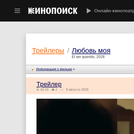
Онлайн-кинотеат
Трейлеры
/
Любовь моя
El ser querido, 2026
Информация о фильме
»
Трейлер
02:19
2
— 8 августа 2026