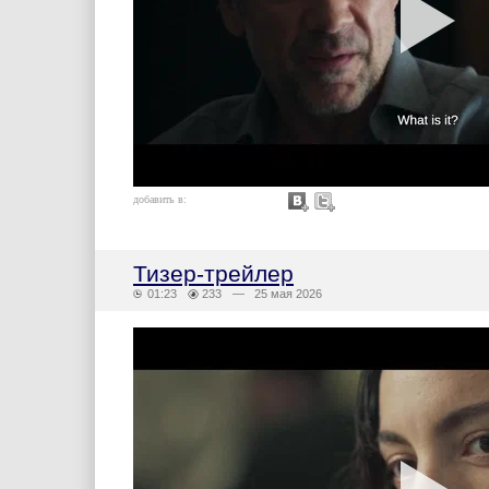
добавить в:
Тизер-трейлер
01:23
233
— 25 мая 2026