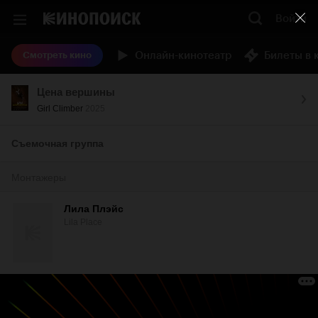
Войти
Онлайн-кинотеатр
Билеты в 
Смотреть кино
Цена вершины
Girl Climber
2025
Съемочная группа
Монтажеры
Лила Плэйс
Lila Place