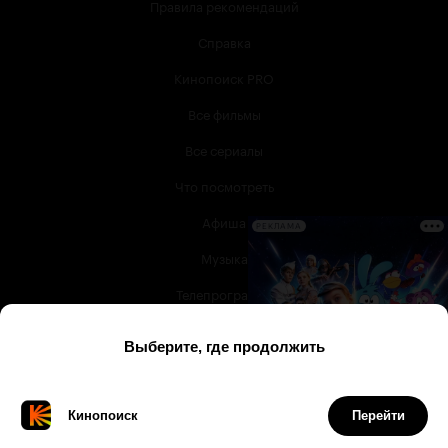
Правила рекомендаций
Справка
Кинопоиск PRO
Все фильмы
Все сериалы
Что посмотреть
Афиша
РЕКЛАМА
Музыка
Телепрограмма
Книги
Служба поддержки
© 2003 —
2026
,
Кинопоиск
18
+
Проект компании