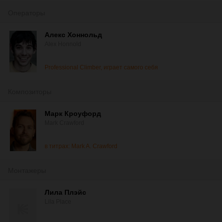
Операторы
Алекс Хоннольд
Alex Honnold
Professional Climber, играет самого себя
Композиторы
Марк Кроуфорд
Mark Crawford
в титрах: Mark A. Crawford
Монтажеры
Лила Плэйс
Lila Place