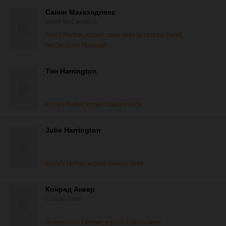
Санни Маккэндлесс
Sanni McCandless
Alex's Partner, играет саму себя (в титрах: Sanni
McCandless Honnold)
Tim Harrington
Emily's Father, играет самого себя
Julie Harrington
Emily's Mother, играет самого себя
Конрад Анкер
Conrad Anker
Professional Climber, играет самого себя