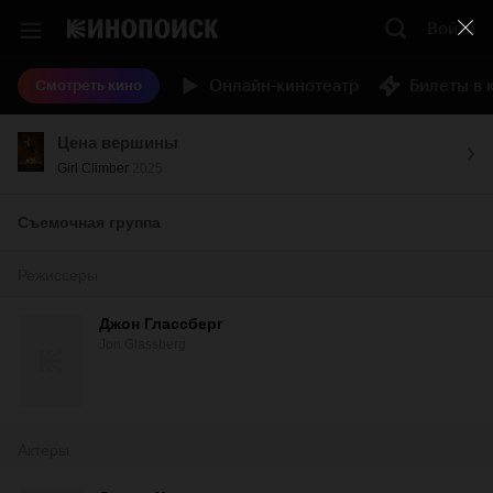
Войти
Онлайн-кинотеатр
Билеты в 
Смотреть кино
Цена вершины
Girl Climber
2025
Съемочная группа
Режиссеры
Джон Глассберг
Jon Glassberg
Актеры