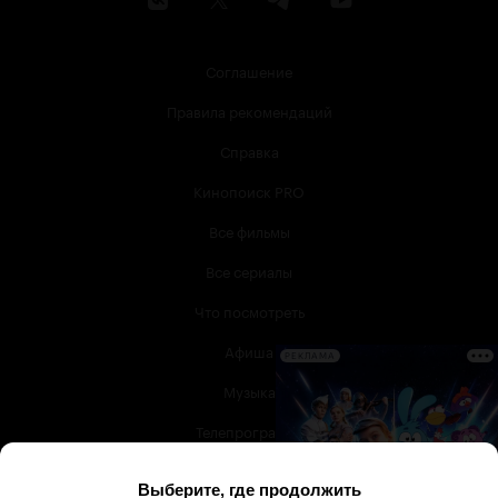
Соглашение
Правила рекомендаций
Справка
Кинопоиск PRO
Все фильмы
Все сериалы
Что посмотреть
Афиша
РЕКЛАМА
Музыка
Телепрограмма
Книги