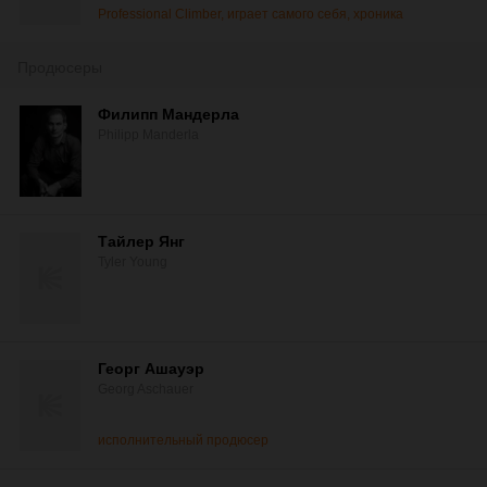
Professional Climber, играет самого себя, хроника
Продюсеры
Филипп Мандерла
Philipp Manderla
Тайлер Янг
Tyler Young
Георг Ашауэр
Georg Aschauer
исполнительный продюсер