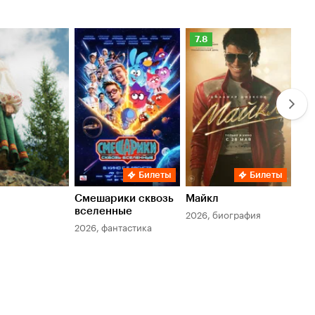
Рейтинг
Ре
7.8
6.
Кинопоиска
Ки
7.8
6.
Билеты
Билеты
Смешарики сквозь
Майкл
Зл
вселенные
мер
2026, биография
2026, фантастика
202