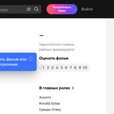
Попробовать
Войти
Плюс
–
Недостаточно оценок,
рейтинг формируется
Оценить фильм
ить фильм или
отренным
1
2
3
4
5
6
7
8
9
10
В главных ролях
Анкито
Ronald Golias
Гранди Отелу