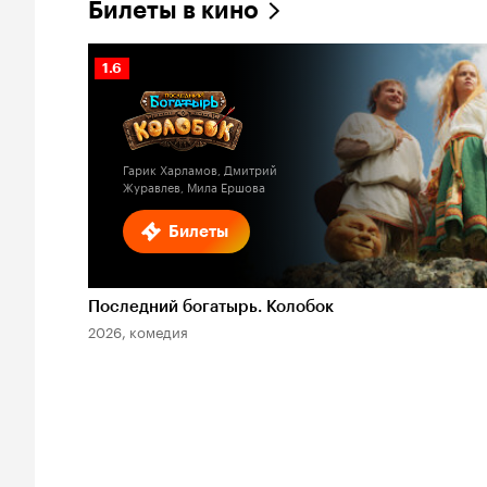
Билеты в кино
Рейтинг
1.6
Кинопоиска
1.6
Гарик Харламов, Дмитрий
Журавлев, Мила Ершова
Билеты
Последний богатырь. Колобок
2026, комедия