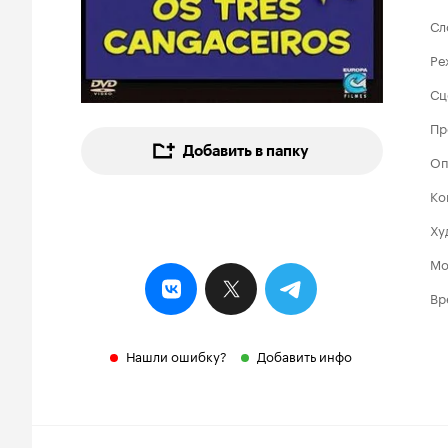
Сл
Ре
Сц
Пр
Добавить в папку
Оп
Ко
Ху
Мо
Вр
Нашли ошибку?
Добавить инфо