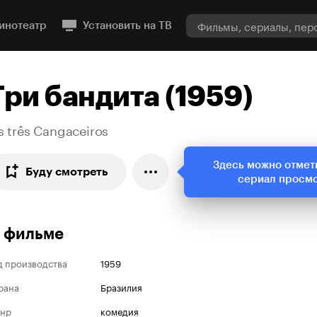
инотеатр
Установить на ТВ
Три бандита (1959)
s três Cangaceiros
Здесь можно отмет
Буду смотреть
сериал просм
 фильме
д производства
1959
рана
Бразилия
нр
комедия