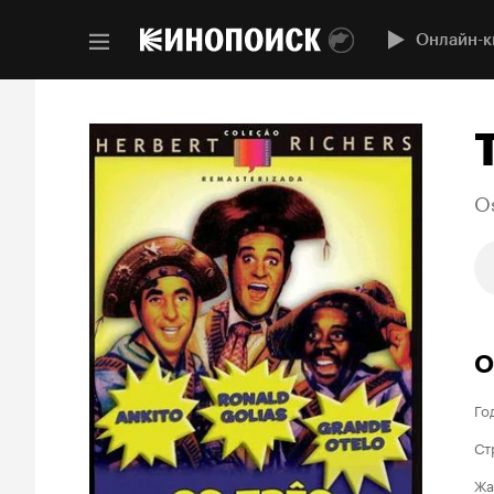
Онлайн-к
O
О
Го
Ст
Жа