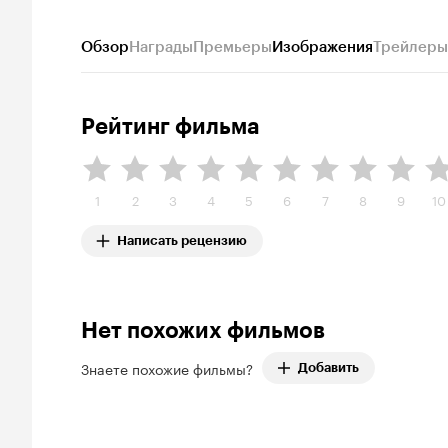
Обзор
Награды
Премьеры
Изображения
Трейлеры
Рейтинг фильма
1
2
3
4
5
6
7
8
9
10
Написать рецензию
Нет похожих фильмов
Знаете похожие фильмы?
Добавить