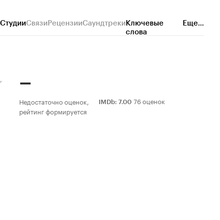
Студии
Связи
Рецензии
Саундтреки
Ключевые
Еще...
слова
–
76 оценок
Недостаточно оценок,
IMDb
:
7.00
рейтинг формируется