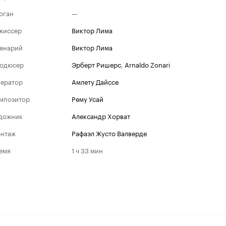
оган
—
жиссер
Виктор Лима
енарий
Виктор Лима
одюсер
Эрберт Ришерс
,
Arnaldo Zonari
ератор
Амлету Дайссе
мпозитор
Рему Усай
дожник
Александр Хорват
нтаж
Рафаэл Жусто Валверде
емя
1 ч 33 мин