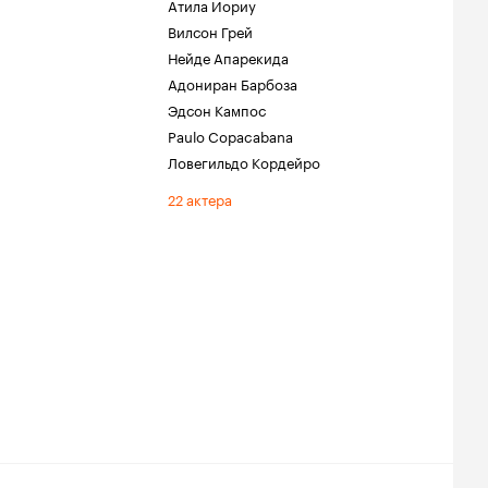
Атила Иориу
Вилсон Грей
Нейде Апарекида
Адониран Барбоза
Эдсон Кампос
Paulo Copacabana
Ловегильдо Кордейро
22 актера