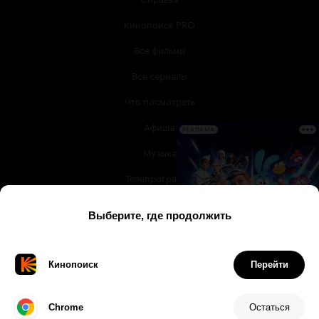
Кинопоиск PRO
Все фильмы
Все сериалы
Что посмотреть
Афиша
РЕКЛАМА
Музыка
Телепрограмма
Книги
Служба поддержки
© 2003 —
2026
,
Кинопоиск
18
+
Проект компании