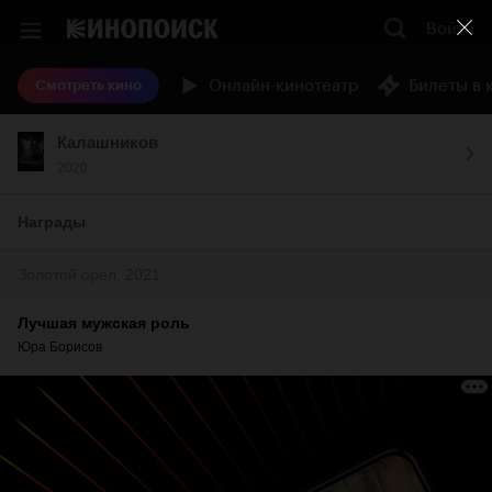
Войти
Онлайн-кинотеатр
Билеты в 
Смотреть кино
Калашников
2020
Награды
Золотой орел, 2021
Лучшая мужская роль
Юра Борисов