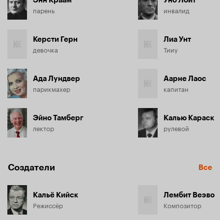
Энн Краам
Уно Лойт
критической ситуации люди, оказавшиеся на пароме...
парень
инвалид
Керсти Герн
Лиа Унт
девочка
Тииу
Ада Лундвер
Аарне Лаос
парикмахер
капитан
Эйно Тамберг
Калью Караск
лектор
рулевой
Создатели
Все
Кальё Кийск
Лембит Веэво
Режиссёр
Композитор