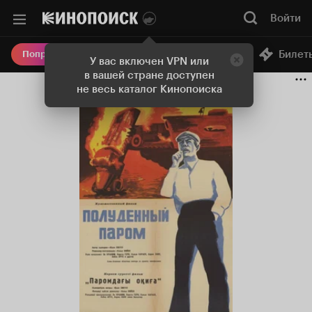
Войти
Онлайн-кинотеатр
Билет
Попробовать Плюс
У вас включен VPN или
в вашей стране доступен
не весь каталог Кинопоиска