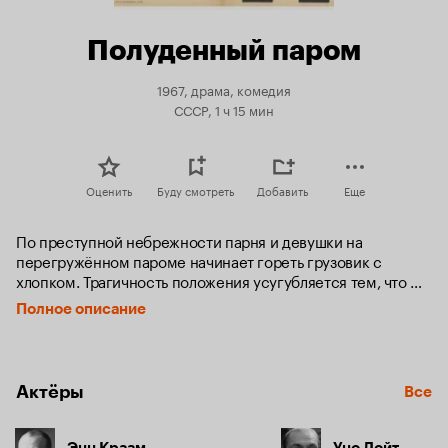
Полуденный паром
1967, драма, комедия
СССР, 1 ч 15 мин
Оценить
Буду смотреть
Добавить
Еще
По преступной небрежности парня и девушки на 
перегружённом пароме начинает гореть грузовик с 
хлопком. Трагичность положения усугубляется тем, что 
рядом с горящей машиной стоят две цистерны с 
Полное описание
бензином, которые по знакомству разрешил погрузить 
штурман парома. Вот-вот может произойти взрыв, и тогда 
погибнут десятки людей. Капитан отдаёт приказ 
немедленно высадить детей и женщин в шлюпку, 
Актёры
Все
столкнуть в воду загоревшийся грузовик, бензоцистерны, 
«Волгу», «Москвич» — всё, что может увеличить опасность 
и силу взрыва. По-разному проявляют себя в этой 