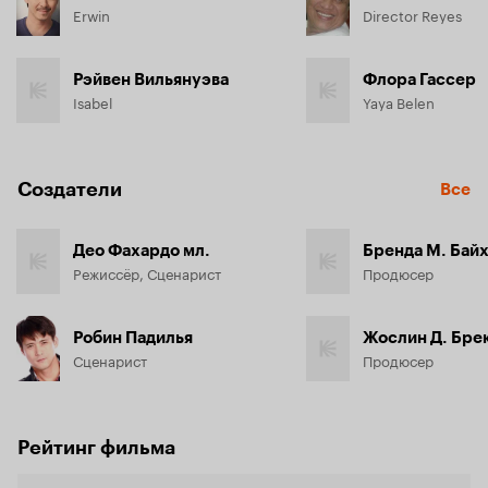
Erwin
Director Reyes
Рэйвен Вильянуэва
Флора Гассер
Isabel
Yaya Belen
Создатели
Все
Део Фахардо мл.
Бренда М. Бай
Режиссёр, Сценарист
Продюсер
Робин Падилья
Жослин Д. Бре
Сценарист
Продюсер
Рейтинг фильма