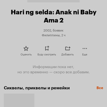
Hari ng selda: Anak ni Baby
Ama 2
2002, боевик
Филиппины, 2 ч
Оценить
Буду смотреть
Добавить
Еще
Информации пока нет,
но это временно — скоро все добавим.
Сиквелы, приквелы и ремейки
Все