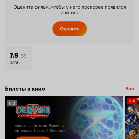
Оцените фильм, чтобы у него поскорее появился
рейтинг
Оценить
55
7.9
IMDb
Билеты в кино
Все
Рейт
2.8
Рейтинг
6.2
Кино
Кинопоиска
2.8
6.2
Александр Устюгов, Людмила
Артемьева, Николай Добрынин