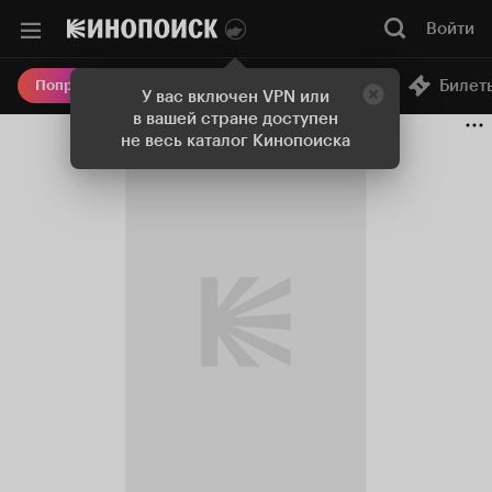
Войти
Онлайн-кинотеатр
Билет
Попробовать Плюс
У вас включен VPN или
в вашей стране доступен
не весь каталог Кинопоиска