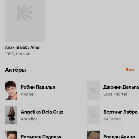
Anak ni Baby Ama
1990, боевик
Актёры
Все
Робин Падилья
Джонни Дельга
Anghel
Supt. Mortel
Angelika Dela Cruz
Бертинг Лабра
Angelica
Ka Turing
Роммель Падилья
Ролдан Акино