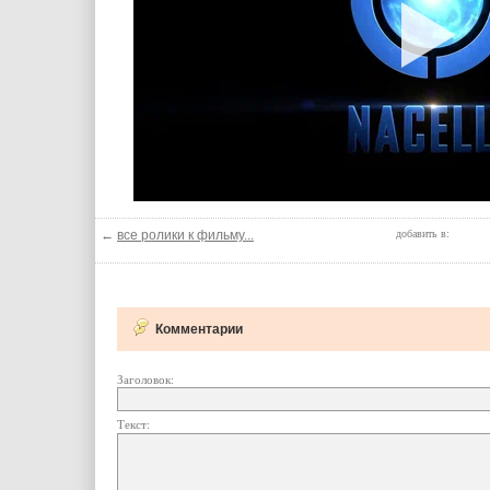
←
все ролики к фильму...
добавить в:
Комментарии
Заголовок:
Текст: