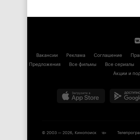
Вакансии
Реклама
Соглашение
Пра
Предложения
Все фильмы
Все сериалы
Акции и по
© 2003 —
2026
,
Кинопоиск
Телепрогр
18
+