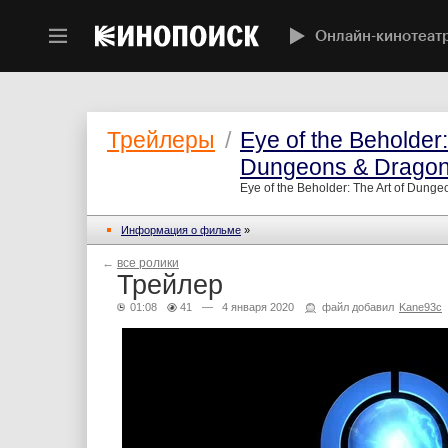
Онлайн-кинотеат
Трейлеры
/
Eye of the Beholder:
Dungeons & Drago
Eye of the Beholder: The Art of Dung
Информация о фильме
»
←
все ролики
Трейлер
01:08
41
— 4 января 2020
файл добавил
Kane93c