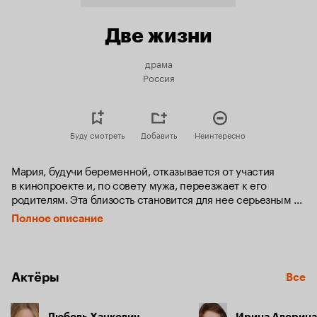
Две жизни
драма
Россия
Буду смотреть
Добавить
Неинтересно
Мария, будучи беременной, отказывается от участия 
в кинопроекте и, по совету мужа, переезжает к его 
родителям. Эта близость становится для нее серьезным 
испытанием. Однако рождение ребенка может стать 
Полное описание
для нее источником спасения и настоящей любви.
Актёры
Все