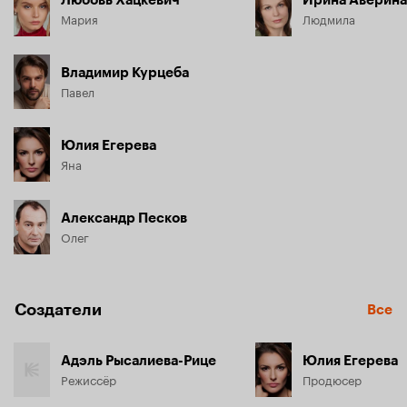
Любовь Хацкевич
Ирина Аверина
Мария
Людмила
Владимир Курцеба
Павел
Юлия Егерева
Яна
Александр Песков
Олег
Создатели
Все
Адэль Рысалиева-Рице
Юлия Егерева
Режиссёр
Продюсер