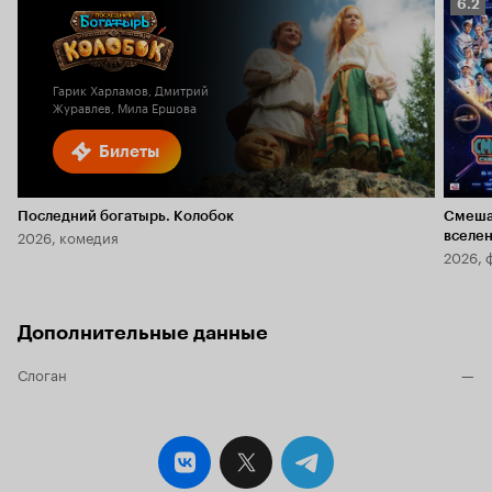
Рейт
6.2
Кино
6.2
Гарик Харламов, Дмитрий
Журавлев, Мила Ершова
Билеты
Последний богатырь. Колобок
Смеша
2026, комедия
вселе
2026, 
Дополнительные данные
Слоган
—