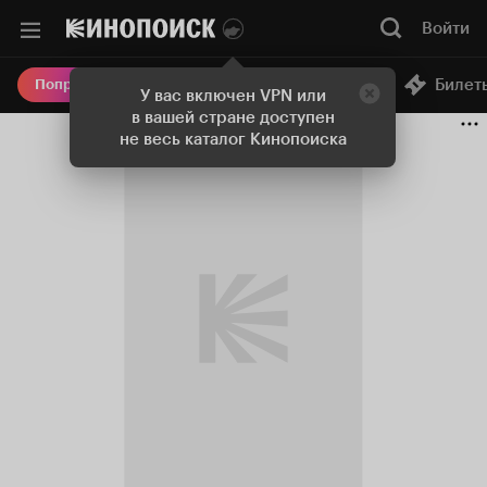
Войти
Онлайн-кинотеатр
Билет
Попробовать Плюс
У вас включен VPN или
в вашей стране доступен
не весь каталог Кинопоиска