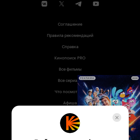
Соглашение
Правила рекомендаций
Справка
Кинопоиск PRO
Все фильмы
Все сериалы
РЕКЛАМА
Что посмотреть
Афиша
Музыка
Телепрограмма
Книги