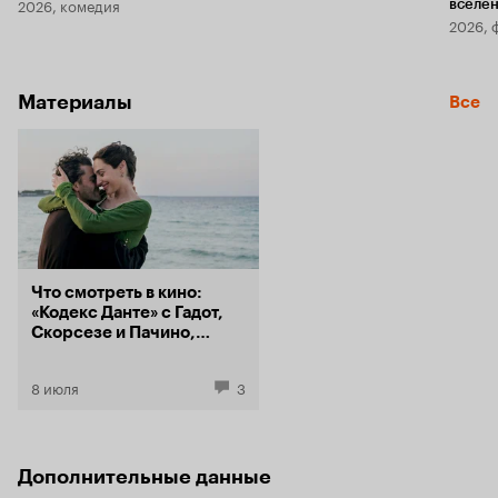
2026, комедия
вселе
2026, 
Материалы
Все
Что смотреть в кино:
«Кодекс Данте» с Гадот,
Скорсезе и Пачино,
«Живая ярость» из
Гонконга и летний
8 июля
3
«Кинопорт»
Дополнительные данные