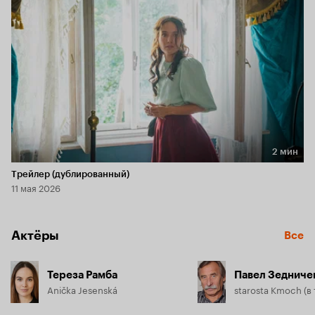
ребятишек.
2 мин
Длительность 2 мин
Трейлер (дублированный)
11 мая 2026
Актёры
Все
Тереза Рамба
Павел Зедниче
Anička Jesenská