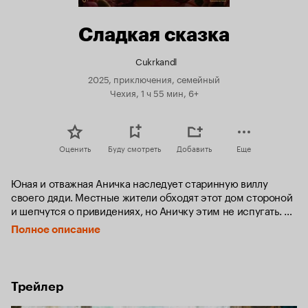
Сладкая сказка
Cukrkandl
2025, приключения, семейный
Чехия, 1 ч 55 мин, 6+
Оценить
Буду смотреть
Добавить
Еще
Юная и отважная Аничка наследует старинную виллу 
своего дяди. Местные жители обходят этот дом стороной 
и шепчутся о привидениях, но Аничку этим не испугать. 
В таинственной дядиной оранжерее она находит 
Полное описание
удивительное сокровище — редкое перуанское растение, 
способное творить настоящее волшебство и побеждать 
любые страхи и боль без единой слезинки.

Но, когда коварный городской завистник доктор Друмл 
Трейлер
решает украсть секрет чудесного лекарства, на помощь 
Аничке приходит банда весёлых и верных местных 