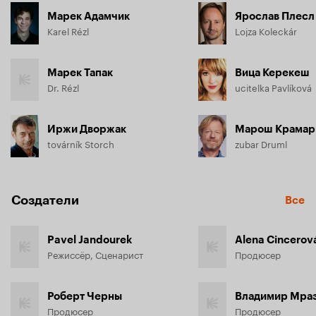
Марек Адамчик
Ярослав Плесл
Karel Rézl
Lojza Koleckár
Марек Тапак
Вица Керекеш
Dr. Rézl
ucitelka Pavlíková
Иржи Дворжак
Марош Крамар
továrník Storch
zubar Druml
Создатели
Все
Pavel Jandourek
Alena Cincerov
Режиссёр, Сценарист
Продюсер
Роберт Черны
Владимир Мра
Продюсер
Продюсер