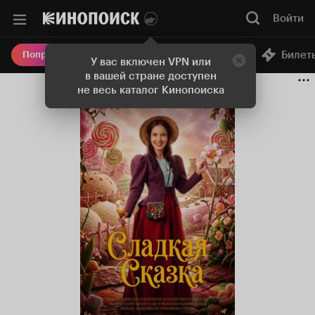
Войти
Онлайн-кинотеатр
Билет
Попробовать Плюс
У вас включен VPN или
в вашей стране доступен
не весь каталог Кинопоиска