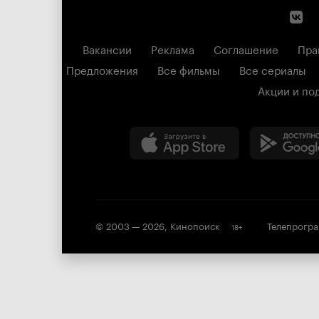
Вакансии
Реклама
Соглашение
Пра
Предложения
Все фильмы
Все сериалы
Акции и по
© 2003 —
2026
,
Кинопоиск
Телепрогр
18
+