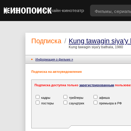
Онлайн-кинотеатр
Подписка
/
Kung tawagin siya'y 
Kung tawagin siya'y bathala, 1980
Информация o фильме »
Подписка на автоуведомления
Подписка доступна только
зарегистрированным
пользова
кадры
трейлеры
афиша
постеры
саундтрек
премьера в РФ