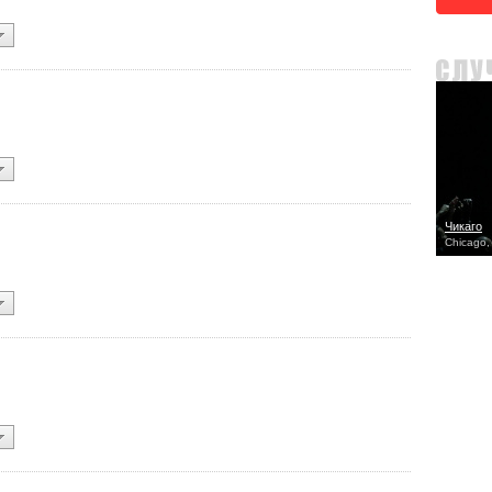
Чикаго
Chicago,