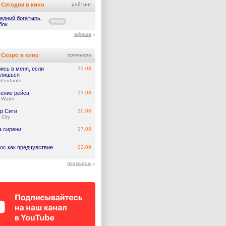
Сегодня в кино
рейтинг
едний богатырь.
ПРОМО
бок
афиша
Скоро в кино
премьера
ись в меня, если
13.08
лишься
d'enfants
ение рейса
13.08
 Water
р Сити
20.08
 City
а сирени
27.08
ос как предчувствие
03.09
премьеры