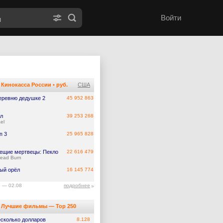
Войти
Кинокасса России
•
руб.
США
еревню дедушке 2
45 952 863
л
39 253 268
el
п 3
25 965 828
ещие мертвецы: Пекло
22 616 479
Dead Burn
ый орёл
16 145 774
7 — 02.08
подробнее
Лучшие фильмы — Top 250
есколько долларов
8.128