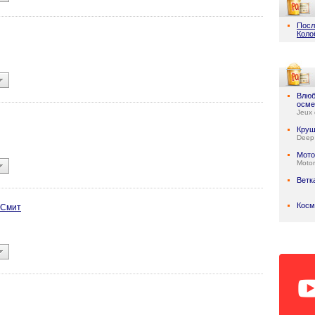
Посл
Коло
Влюб
осме
Jeux 
Круш
Deep
Мото
Motor
Ветк
Косм
 Смит