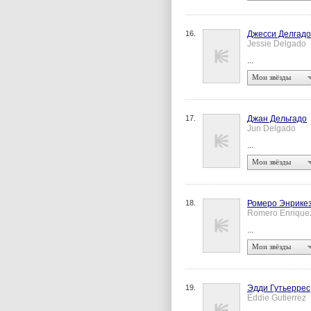
16.
Джесси Делгадо
Jessie Delgado
...
Мои звёзды
17.
Джан Дельгадо
Jun Delgado
...
Мои звёзды
18.
Ромеро Энрике
Romero Enrique
...
Мои звёзды
19.
Эдди Гутьеррес
Eddie Gutierrez