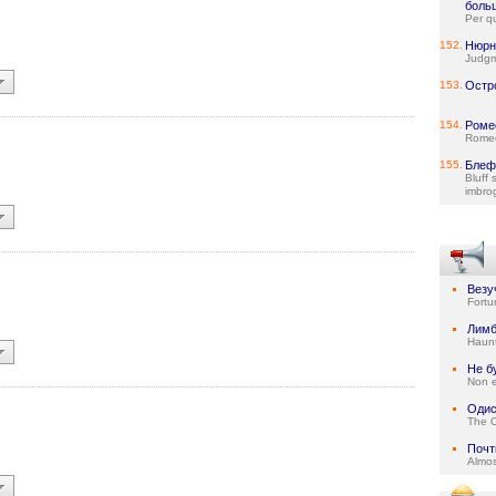
боль
Per qu
152.
Нюрн
Judgm
153.
Остр
154.
Роме
Romeo
155.
Блеф
Bluff s
imbrog
Везу
Fortu
Лим
Haun
Не б
Non e
Одис
The 
Почт
Almo