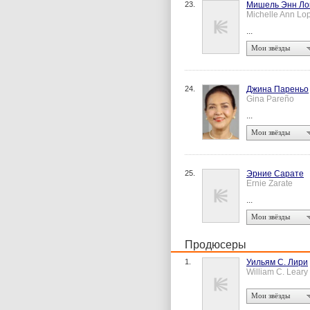
23.
Мишель Энн Ло
Michelle Ann Lo
...
Мои звёзды
24.
Джина Пареньо
Gina Pareño
...
Мои звёзды
25.
Эрние Сарате
Ernie Zarate
...
Мои звёзды
Продюсеры
1.
Уильям С. Лири
William C. Leary
Мои звёзды