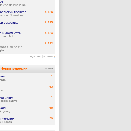
ше
alche dollaro in più
бергский процесс
8.126
ent at Nuremberg
ов сокровищ
8.125
о и Джульетта
8.124
 and Juliet
8.123
toria di truffe e di
lioni
лучшие фильмы
Новые рецензии
всего
чая
1
nata
б
63
ter
удь злым
1
ssere cattivo
сея
68
Odyssey
и человек
30
st Human