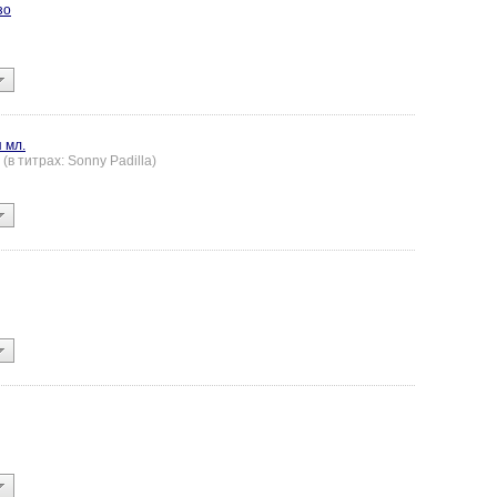
зо
 мл.
. (в титрах: Sonny Padilla)