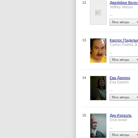
12.
Джеффри Вело
Jeffrey Veloso
...
Мои звёзды
13.
Карлос Падилья
Carlos Padilla Jr
...
Мои звёзды
14.
Ева Даррен
Eva Darren
...
Мои звёзды
15.
Дик Израэль
Dick Israel
...
Мои звёзды