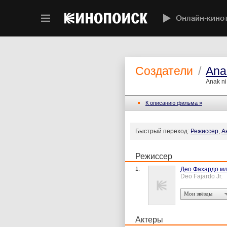
Онлайн-кино
Создатели
/
Ana
Anak n
К описанию фильма »
Быстрый переход:
Режиссер
,
А
Режиссер
1.
Део Фахардо мл
Deo Fajardo Jr.
Мои звёзды
Актеры