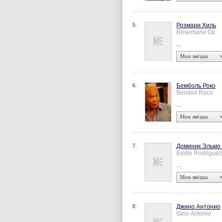
5.
Розмари Хиль
Rosemarie Gil
...
Мои звёзды
6.
Бемболь Роко
Bembol Roco
...
Мои звёзды
7.
Доминик Эльмо
Eddie Rodriguez
...
Мои звёзды
8.
Джино Антонио
Gino Antonio