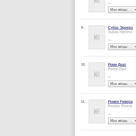
...
Мои звёзды
9.
Субас Эрреро
Subas Herrero
...
Мои звёзды
10.
Роми Диас
Romy Diaz
...
Мои звёзды
11.
Ромео Ривера
Romeo Rivera
...
Мои звёзды