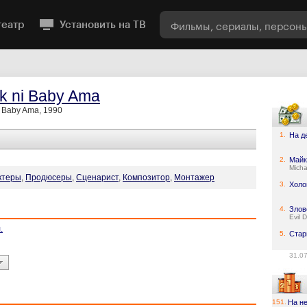
театр
Установить на ТВ
k ni Baby Ama
i Baby Ama, 1990
1.
На д
2.
Майк
Micha
ктеры
,
Продюсеры
,
Сценарист
,
Композитор
,
Монтажер
3.
Холо
4.
Злов
Evil 
.
5.
Стар
31.0
151.
На н