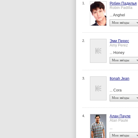
1.
Робин Падилья
Robin Padilla
... Anghel
Мои звёзды
2.
Эми Перес
Amy Perez
... Honey
Мои звёзды
3.
Ilonah Jean
... Cora
Мои звёзды
4.
Алан Пауле
Alan Paule
...
Мои звёзды