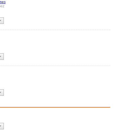
пез
pez