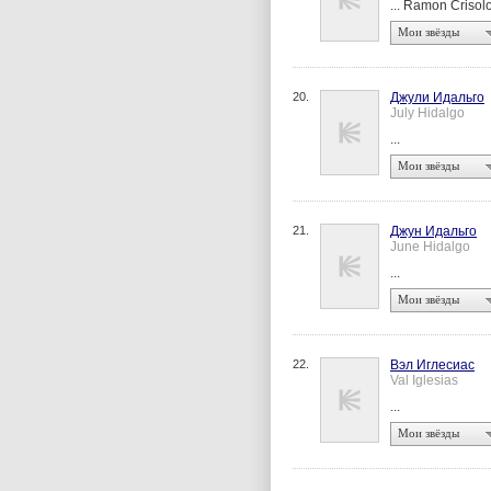
... Ramon Crisol
Мои звёзды
20.
Джули Идальго
July Hidalgo
...
Мои звёзды
21.
Джун Идальго
June Hidalgo
...
Мои звёзды
22.
Вэл Иглесиас
Val Iglesias
...
Мои звёзды