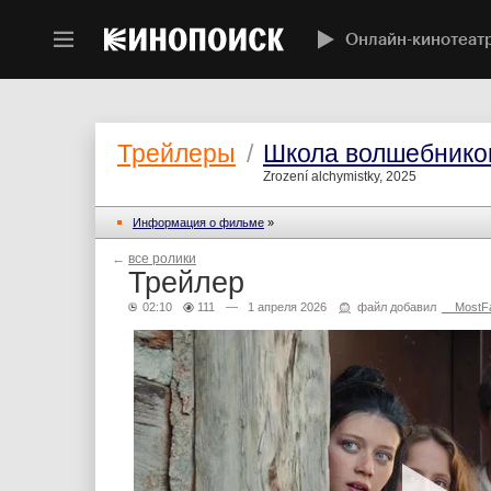
Онлайн-кинотеат
Трейлеры
/
Школа волшебнико
Zrození alchymistky, 2025
Информация о фильме
»
←
все ролики
Трейлер
02:10
111
— 1 апреля 2026
файл добавил
__MostF