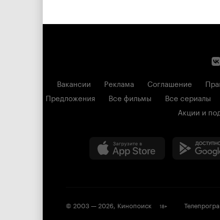
Вакансии
Реклама
Соглашение
Пра
Предложения
Все фильмы
Все сериалы
Акции и по
© 2003 —
2026
,
Кинопоиск
Телепрогр
18
+