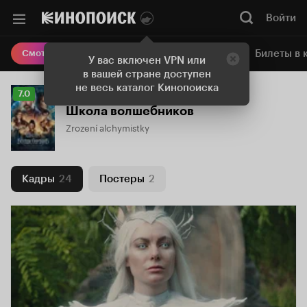
Войти
Онлайн-кинотеатр
Билеты в 
Смотреть кино
У вас включен VPN или
в вашей стране доступен
не весь каталог Кинопоиска
Рейтинг
7.0
Кинопоиска
Школа волшебников
7.0
Zrození alchymistky
Кадры
24
Постеры
2