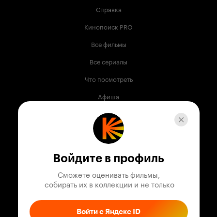
Справка
Кинопоиск PRO
Все фильмы
Все сериалы
Что посмотреть
Афиша
Музыка
Телепрограмма
Книги
Войдите в профиль
Служба поддержки
Сможете оценивать фильмы,

 собирать их в коллекции и не только
© 2003 —
2026
,
Кинопоиск
18
+
Проект компании
Войти с Яндекс ID