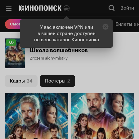
Войти
Онлайн-кинотеатр
Билеты в 
Смотреть кино
У вас включен VPN или
в вашей стране доступен
не весь каталог Кинопоиска
Рейтинг
7.0
Кинопоиска
Школа волшебников
7.0
Zrození alchymistky
Кадры
24
Постеры
2