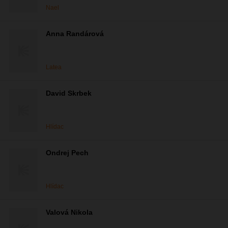
Nael
Anna Randárová
Latea
David Skrbek
Hlídac
Ondrej Pech
Hlídac
Valová Nikola