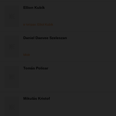
Ellion Kubík
в титрах: Elliot Kubík
Daniel Daevee Szeleszan
Mistr
Tomás Policar
Mikulás Kristof