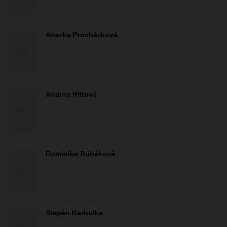
Anezka Procházková
Andrea Vittová
Dominika Bubáková
Stepán Karbulka