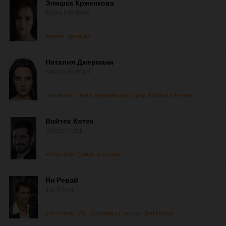
Элишка Крженкова
Eliška Křenková
Amélie, хроника
Наталия Джермани
Natalia Germani
princezna Ellena, хроника (в титрах: Natália Germani)
Войтех Котек
Vojtěch Kotek
alchymista Edwin, хроника
Ян Ревай
Jan Révai
král Robert VIII., хроника (в титрах: Jan Revai)