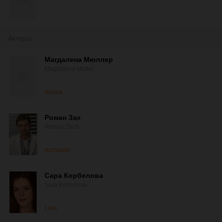
Актеры
Магдалена Мюллер
Magdalena Müller
Ariana
Роман Зах
Roman Zach
Archivald
Сара Корбелова
Sára Korbelová
Lora