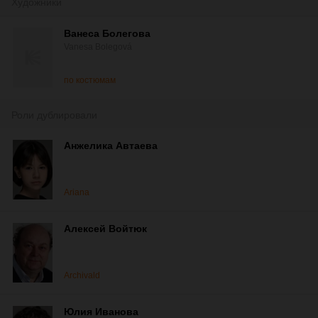
Художники
Ванеса Болегова
Vanesa Bolegová
по костюмам
Роли дублировали
Анжелика Автаева
Ariana
Алексей Войтюк
Archivald
Юлия Иванова