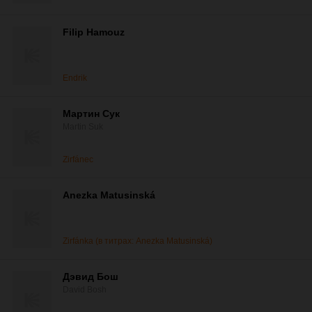
Filip Hamouz
Endrik
Мартин Сук
Martin Suk
Zirfánec
Anezka Matusinská
Zirfánka (в титрах: Anezka Matusinská)
Дэвид Бош
David Bosh