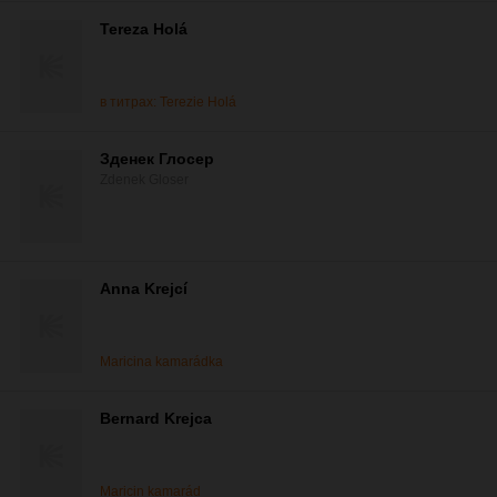
Tereza Holá
в титрах: Terezie Holá
Зденек Глосер
Zdenek Gloser
Anna Krejcí
Maricina kamarádka
Bernard Krejca
Maricin kamarád