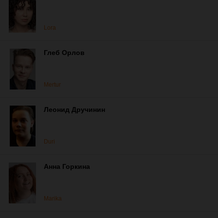
Lora
Глеб Орлов
Mertur
Леонид Дручинин
Duri
Анна Горкина
Marika