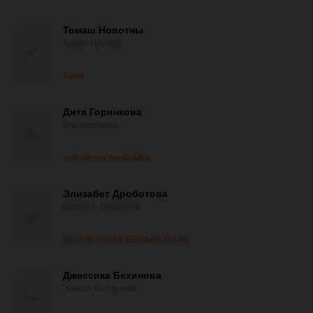
Томаш Новотны
Tomás Novotný
Turak
Дита Горинкова
Dita Horínková
velmistryne zivota Alba
Элизабет Дроботова
Elizabeth Drobotová
Verra (в титрах: Elizabeth Kubík)
Джессика Бехинова
Jessica Bechynová