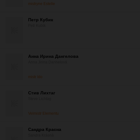
mistryne Estelle
Петр Кубик
Petr Kubik
Анна Ирина Дангелова
Anna Jirina Danhelová
mistr Ido
Стив Лихтаг
Steve Lichtag
Velmistr Elementu
Сандра Красна
Sandra Krásná