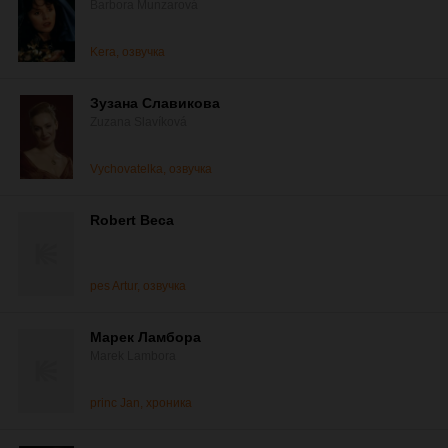
Barbora Munzarová
Kera, озвучка
Зузана Славикова
Zuzana Slavíková
Vychovatelka, озвучка
Robert Beca
pes Artur, озвучка
Марек Ламбора
Marek Lambora
princ Jan, хроника