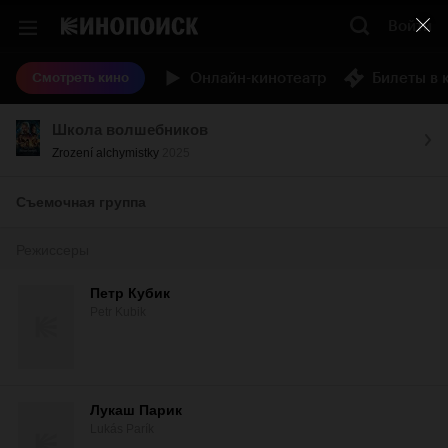
Войти
Онлайн-кинотеатр
Билеты в 
Смотреть кино
Школа волшебников
Zrození alchymistky
2025
Съемочная группа
Режиссеры
Петр Кубик
Petr Kubik
Лукаш Парик
Lukás Parík