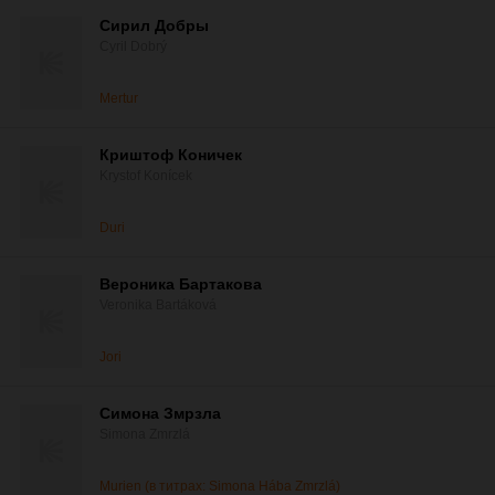
Сирил Добры
Cyril Dobrý
Mertur
Криштоф Коничек
Krystof Konícek
Duri
Вероника Бартакова
Veronika Bartáková
Jori
Симона Змрзла
Simona Zmrzlá
Murien (в титрах: Simona Hába Zmrzlá)