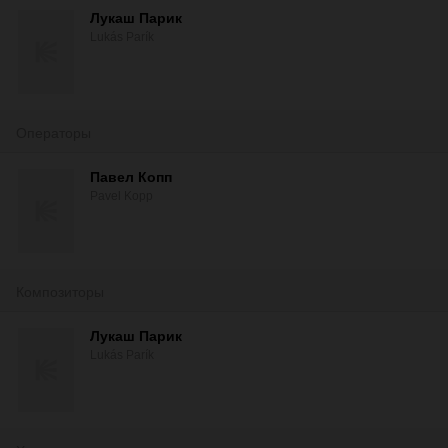
Лукаш Парик
Lukás Parík
Операторы
Павел Копп
Pavel Kopp
Композиторы
Лукаш Парик
Lukás Parík