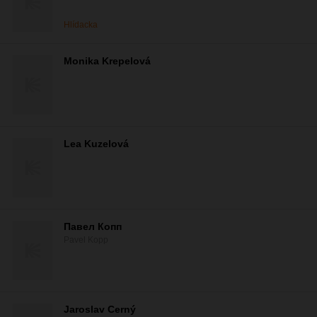
Hlídacka
Monika Krepelová
Lea Kuzelová
Павел Копп
Pavel Kopp
Jaroslav Cerný