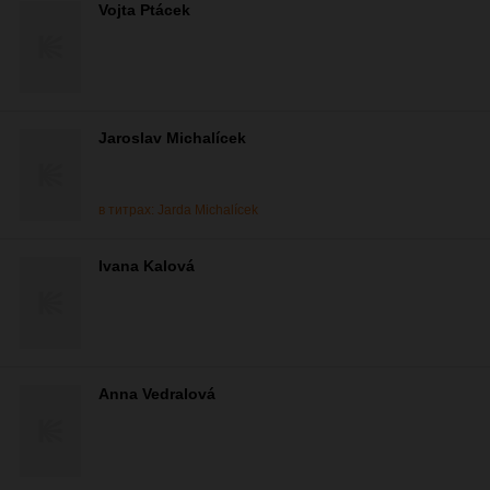
Vojta Ptácek
Jaroslav Michalícek
в титрах: Jarda Michalícek
Ivana Kalová
Anna Vedralová