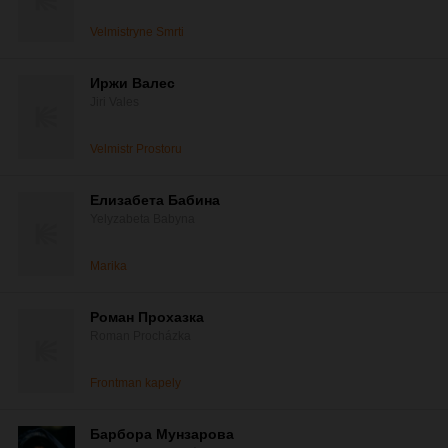
Velmistryne Smrti
Иржи Валес
Jiri Vales
Velmistr Prostoru
Елизабета Бабина
Yelyzabeta Babyna
Marika
Роман Прохазка
Roman Procházka
Frontman kapely
Барбора Мунзарова