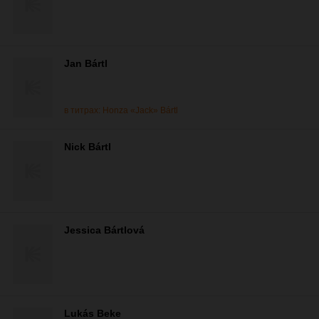
Jan Bártl
в титрах: Honza «Jack» Bártl
Nick Bártl
Jessica Bártlová
Lukás Beke