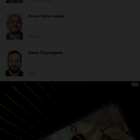
Kera, озвучка
Илья Хвостиков
Zirfánec
Иван Породнов
Nael