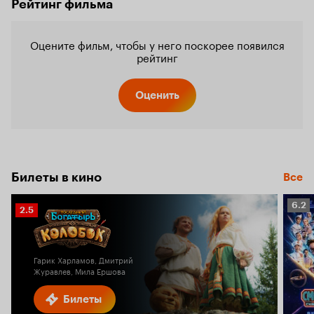
Рейтинг фильма
Оцените фильм, чтобы у него поскорее появился
рейтинг
Оценить
Билеты в кино
Все
Рейт
6.2
Рейтинг
2.5
Кино
Кинопоиска
6.2
2.5
Гарик Харламов, Дмитрий
Журавлев, Мила Ершова
Билеты