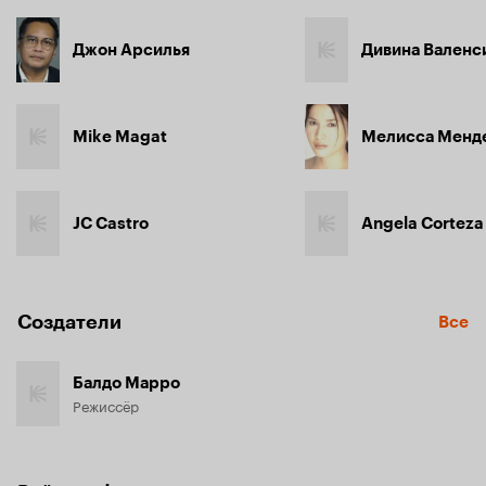
Джон Арсилья
Дивина Валенс
Mike Magat
Мелисса Менд
JC Castro
Angela Corteza
Создатели
Все
Балдо Марро
Режиссёр