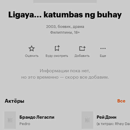
Ligaya... katumbas ng buhay
2003, боевик, драма
Филиппины, 18+
Оценить
Буду смотреть
Добавить
Еще
Информации пока нет,
но это временно — скоро все добавим.
Актёры
Все
Брандо Легаспи
Рей Дэнн
Pedro
(в титрах: Rhey Da