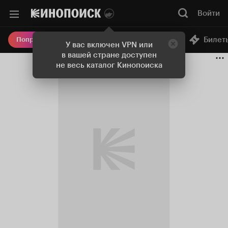
Войти
Онлайн-кинотеатр
Билет
Попробовать Плюс
У вас включен VPN или
в вашей стране доступен
не весь каталог Кинопоиска