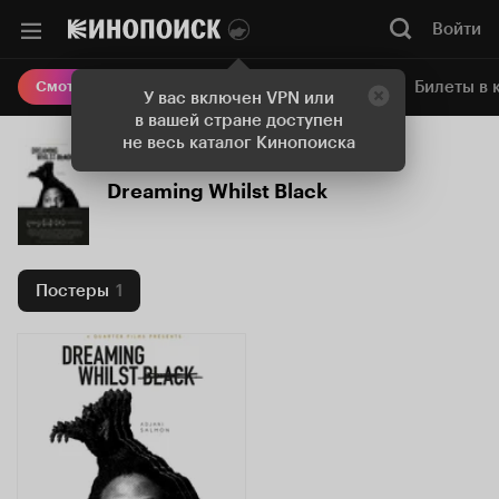
Войти
Онлайн-кинотеатр
Билеты в 
Смотреть кино
У вас включен VPN или
в вашей стране доступен
не весь каталог Кинопоиска
Dreaming Whilst Black
Постеры
1