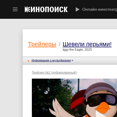
Онлайн-кинотеат
Трейлеры
/
Шевели перьями!
Iggy the Eagle, 2025
Информация о мультфильме
»
Трейлер №2 (дублированный)