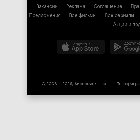
Вакансии
Реклама
Соглашение
Пра
Предложения
Все фильмы
Все сериалы
Акции и по
© 2003 —
2026
,
Кинопоиск
Телепрогр
18
+