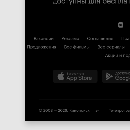
Вакансии
Реклама
Соглашение
Пра
Предложения
Все фильмы
Все сериалы
Акции и по
© 2003 —
2026
,
Кинопоиск
Телепрогр
18
+