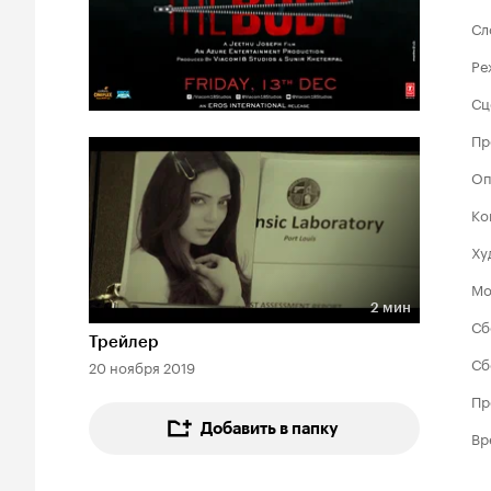
Сл
Ре
Сц
Пр
Оп
Ко
Ху
Мо
2 мин
Длительность 2 мин
Сб
Трейлер
Сб
20 ноября 2019
Пр
Добавить в папку
Вр