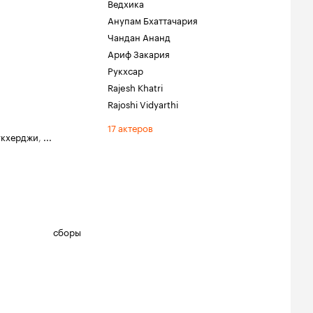
Ведхика
Анупам Бхаттачария
Чандан Ананд
Ариф Закария
Рукхсар
Rajesh Khatri
Rajoshi Vidyarthi
17 актеров
укхерджи
,
...
сборы