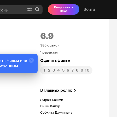
Попробовать
Войти
Плюс
6.9
Рейтинг
386 оценок
1 рецензия
Кинопоиска
Оценить фильм
ить фильм или
6.9
отренным
1
2
3
4
5
6
7
8
9
10
В главных ролях
Эмран Хашми
Риши Капур
Собхита Дхулипала