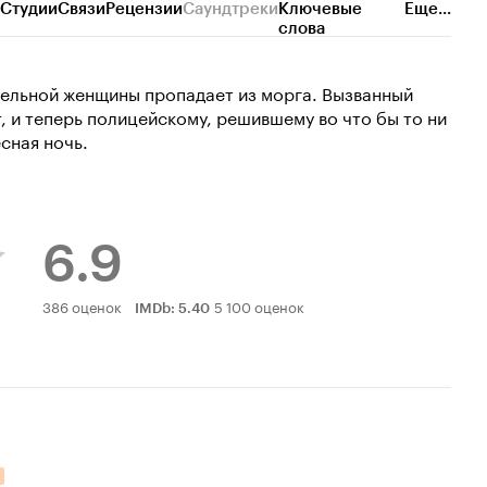
Студии
Связи
Рецензии
Саундтреки
Ключевые
Еще...
слова
тельной женщины пропадает из морга. Вызванный
, и теперь полицейскому, решившему во что бы то ни
сная ночь.
6.9
Рейтинг
386 оценок
5 100 оценок
IMDb
:
5.40
Кинопоиска
6.9
ельных оценок: 6.