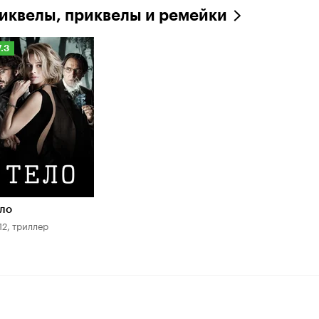
иквелы, приквелы и ремейки
ейтинг
7.3
инопоиска
.3
ло
12, триллер