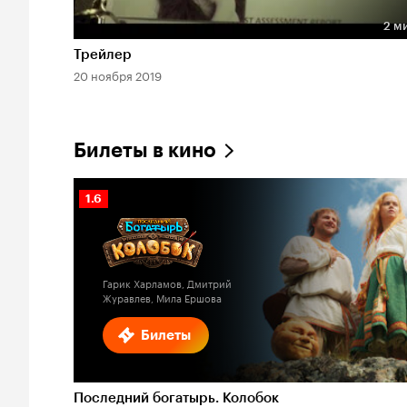
2 м
Длительность 2 мин
Трейлер
20 ноября 2019
Билеты в кино
Рейтинг
1.6
Кинопоиска
1.6
Гарик Харламов, Дмитрий
Журавлев, Мила Ершова
Билеты
Последний богатырь. Колобок