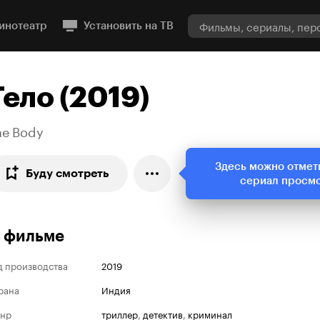
инотеатр
Установить на ТВ
Тело (2019)
he Body
Здесь можно отмет
Буду смотреть
сериал просм
 фильме
д производства
2019
рана
Индия
нр
триллер
,
детектив
,
криминал