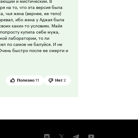
гающий и мистический. В
ря на то, что эта версия была
, чья жена (вернее, ее тело)
горевал, ибо жена у Аджая была
своих каких-то условиях. Майя
 попросту купила себе мужа,
ной лаборатории, то ли
сел по самое не балуйся. И не
 Очень быстро после ее смерти и
о он и отравил жену, так как в
, чуть ли не запрещенные. Ну да,
ое. Это не самое главное тут.
дет инспектор Джайрадж Раваль
после лечения от онкологии на
Полезно
11
Нет
2
 верит Аджаю, с самого начала
е и немыслимые подозрения.
ьма нам объясняют
т самого главного - где тело? И
гая... мистическая... и даже
е стороны.
го мистики только добавило
о режиссер - это Джитху Джозеф,