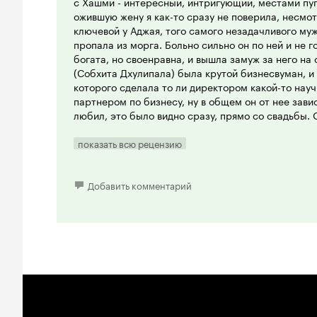
с Хашми - интересный, интригующий, местами пу
ожившую жену я как-то сразу не поверила, несмот
ключевой у Аджая, того самого незадачливого мужа
пропала из морга. Больно сильно он по ней и не 
богата, но своенравна, и вышла замуж за него на 
(Собхита Дхулипала) была крутой бизнесвуман, и
которого сделала то ли директором какой-то науч
партнером по бизнесу, ну в общем он от нее зави
любил, это было видно сразу, прямо со свадьбы.
исчезновения тела из морга зрители узнают, что эт
лаборатории они производили какие-то препараты
показать всю рецензию
отравил, а дальше что? Дело ясное, что дело темн
Главное - где тело? И еще - что дальше? Дело ве
(Риши Капур, который в этом году вернулся-таки 
Добавить комментарий
большой экран). И вот он, конечно, ни на йоту не
следствия помещая последнего под все мыслимы
Бесконечные флэшбеки на протяжении всего фил
взаимоотношения всех персонажей, но не объясняю
это только одна сторона медали, а ведь есть и дру
третья, хотя, все мы знаем, что у медали всего дв
Хороший детектив получился, интересный. Немно
остроты и пикантности. Кстати, я посмотрела, кт