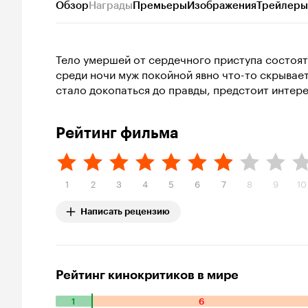
Обзор
Награды
Премьеры
Изображения
Трейлеры
Тело умершей от сердечного приступа состоя
среди ночи муж покойной явно что-то скрывает
стало докопаться до правды, предстоит интере
Рейтинг фильма
1
2
3
4
5
6
7
8
9
10
Написать рецензию
Рейтинг кинокритиков в мире
1
6
Количество положительных оценок: 1. Количество отрицат