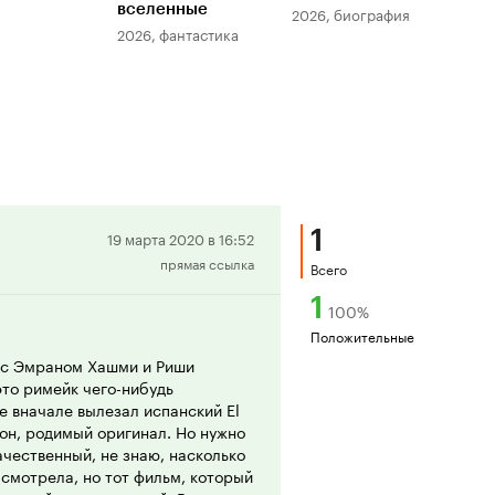
вселенные
мер
2026, биография
2026, фантастика
202
1
Положительная
19 марта 2020 в 16:52
прямая ссылка
рецензия
Всего
1
100
%
Положительные
м с Эмраном Хашми и Риши
 это римейк чего-нибудь
е вначале вылезал испанский El
 он, родимый оригинал. Но нужно
ачественный, не знаю, насколько
 смотрела, но тот фильм, который