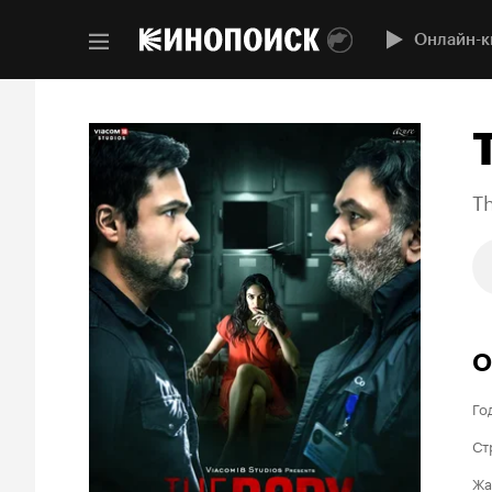
Онлайн-к
T
О
Го
Ст
Жа