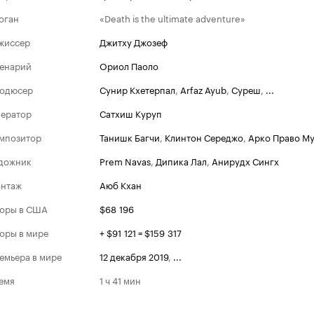
оган
«Death is the ultimate adventure»
жиссер
Джитху Джозеф
енарий
Ориол Паоло
одюсер
Сунир Кхетерпал
,
Arfaz Ayub
,
Суреш
,
...
ератор
Сатхиш Куруп
мпозитор
Танишк Багчи
,
Клинтон Середжо
,
Арко Право М
дожник
Prem Navas
,
Дипика Лал
,
Анирудх Сингх
нтаж
Аюб Кхан
оры в США
$68 196
оры в мире
+ $91 121 = $159 317
емьера в мире
12 декабря 2019
,
...
емя
1 ч 41 мин