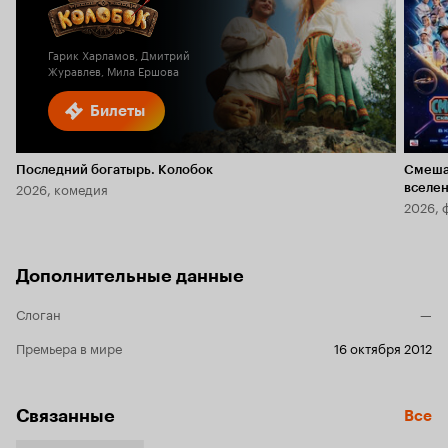
Кинопоиска
5.7
1.7
Гарик Харламов, Дмитрий
Журавлев, Мила Ершова
Билеты
Последний богатырь. Колобок
Смеша
2026, комедия
вселе
2026, 
Дополнительные данные
Слоган
—
Премьера в мире
16 октября 2012
Связанные
Все