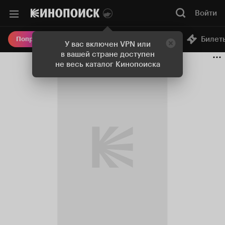
Войти
Онлайн-кинотеатр
Билет
Попробовать Плюс
У вас включен VPN или
в вашей стране доступен
не весь каталог Кинопоиска