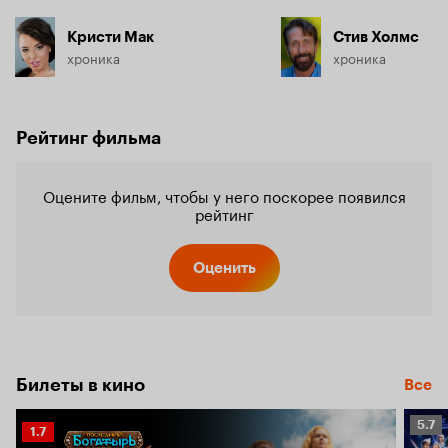
Кристи Мак
Стив Холмс
хроника
хроника
Рейтинг фильма
Оцените фильм, чтобы у него поскорее появился
рейтинг
Оценить
Билеты в кино
Все
Рейт
5.7
Рейтинг
1.7
Кино