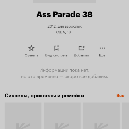
Ass Parade 38
2012, для взрослых
США, 18+
Оценить
Буду смотреть
Добавить
Еще
Информации пока нет,
но это временно — скоро все добавим.
Сиквелы, приквелы и ремейки
Все