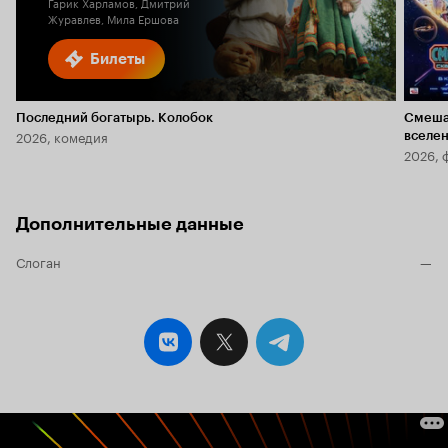
Гарик Харламов, Дмитрий
Журавлев, Мила Ершова
Билеты
Последний богатырь. Колобок
Смеша
2026, комедия
вселе
2026, 
Дополнительные данные
Слоган
—