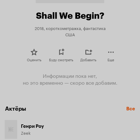
Shall We Begin?
2018, короткометражка, фантастика
США
Оценить
Буду смотреть
Добавить
Еще
Информации пока нет,
но это временно — скоро все добавим.
Актёры
Все
Генри Роу
Zeek