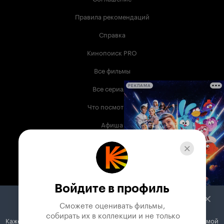
Правила рекомендаций
Справка
Кинопоиск PRO
Все фильмы
Все сериалы
РЕКЛАМА
Что посмотреть
Афиша
Музыка
Телепрограмма
Книги
Войдите в профиль
Служба поддержки
Сможете оценивать фильмы,

 собирать их в коллекции и не только
Кажется, вы используете блокировщик рекламы. Вместе с рекламой