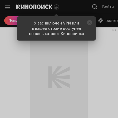
Войти
Онлайн-кинотеатр
Билет
Попробовать Плюс
У вас включен VPN или
в вашей стране доступен
не весь каталог Кинопоиска