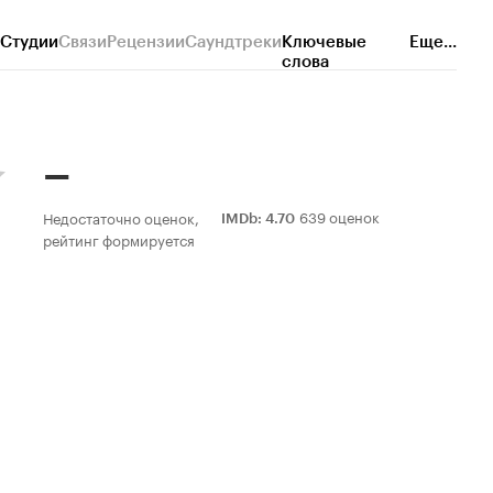
Студии
Связи
Рецензии
Саундтреки
Ключевые
Еще...
слова
–
639 оценок
Недостаточно оценок,
IMDb
:
4.70
рейтинг формируется