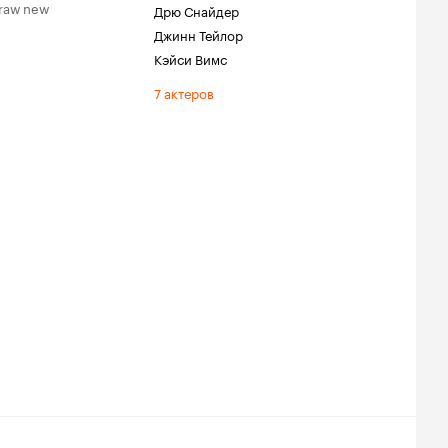
 draw new
Дрю Снайдер
Джинн Тейлор
Кэйси Вимс
7 актеров