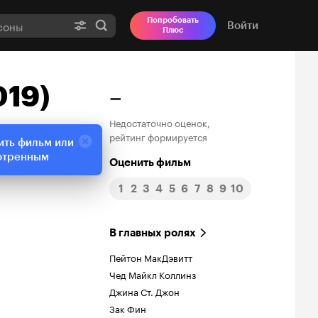
Попробовать
Войти
Плюс
019)
–
Недостаточно оценок,
рейтинг формируется
ить фильм или
отренным
Оценить фильм
1
2
3
4
5
6
7
8
9
10
В главных ролях
Пейтон МакДэвитт
Чед Майкл Коллинз
Джина Ст. Джон
Зак Фин