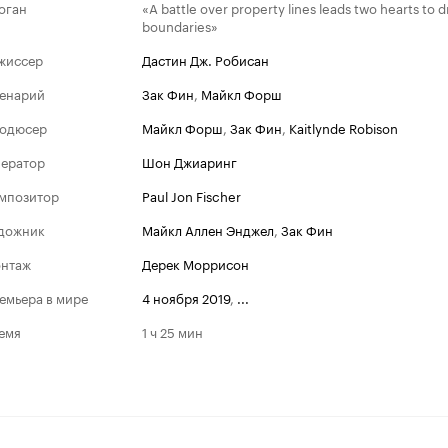
оган
«A battle over property lines leads two hearts to
boundaries»
жиссер
Дастин Дж. Робисан
енарий
Зак Фин
,
Майкл Форш
одюсер
Майкл Форш
,
Зак Фин
,
Kaitlynde Robison
ератор
Шон Джиаринг
мпозитор
Paul Jon Fischer
дожник
Майкл Аллен Энджел
,
Зак Фин
нтаж
Дерек Моррисон
емьера в мире
4 ноября 2019
,
...
емя
1 ч 25 мин