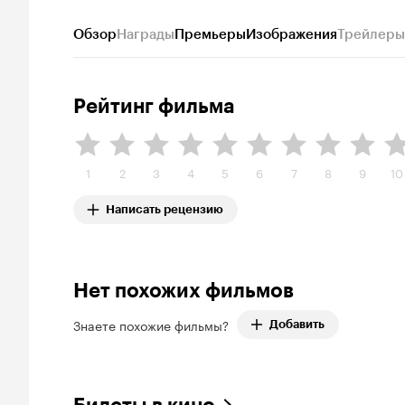
Обзор
Награды
Премьеры
Изображения
Трейлеры
Рейтинг фильма
1
2
3
4
5
6
7
8
9
10
Написать рецензию
Нет похожих фильмов
Знаете похожие фильмы?
Добавить