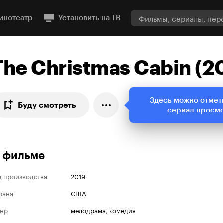
инотеатр
Установить на ТВ
The Christmas Cabin (2
Здесь можно отмет
Буду смотреть
сериал просм
 фильме
д производства
2019
рана
США
нр
мелодрама
,
комедия