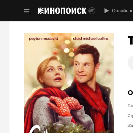
Онлайн-к
О
Го
Ст
Жа