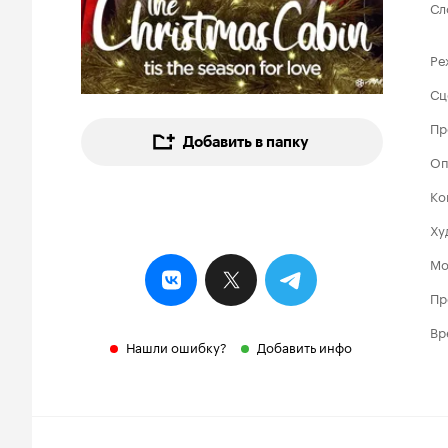
Сл
Ре
Сц
Пр
Добавить в папку
Оп
Ко
Ху
Мо
Пр
Вр
Нашли ошибку?
Добавить инфо