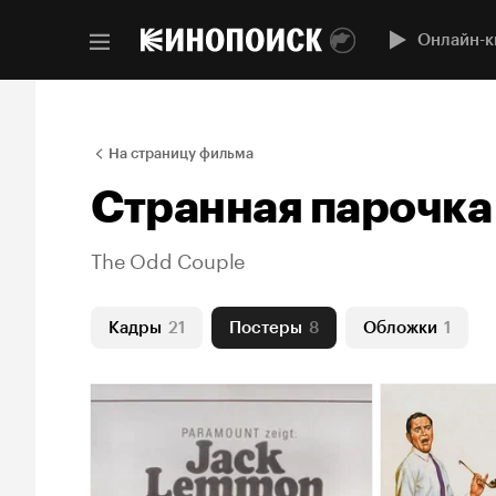
Онлайн-к
На страницу фильма
Странная парочка
The Odd Couple
Кадры
21
Постеры
8
Обложки
1