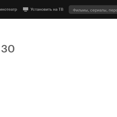
инотеатр
Установить на ТВ
30