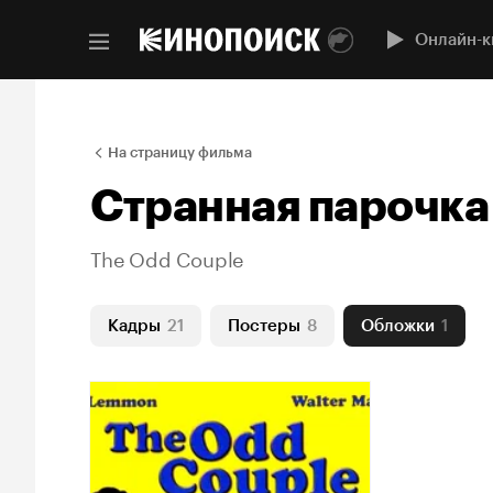
Онлайн-к
На страницу фильма
Странная парочка
The Odd Couple
Кадры
21
Постеры
8
Обложки
1