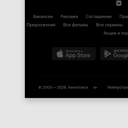
Вакансии
Реклама
Соглашение
Пра
Предложения
Все фильмы
Все сериалы
Акции и по
© 2003 —
2026
,
Кинопоиск
Телепрогр
18
+