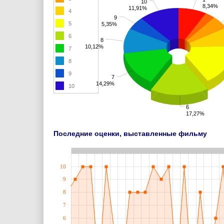
10
8,34%
11,91%
4
9
5
5,35%
6
8
10,12%
7
8
9
7
14,29%
10
6
17,27%
Последние оценки, выставленные фильму
10
9
8
7
6