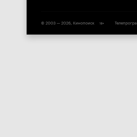
© 2003 —
2026
,
Кинопоиск
Телепрогр
18
+