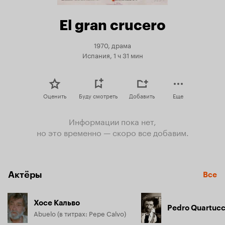
El gran crucero
1970, драма
Испания, 1 ч 31 мин
Оценить
Буду смотреть
Добавить
Еще
Информации пока нет,
но это временно — скоро все добавим.
Актёры
Все
Хосе Кальво
Pedro Quartucc
Abuelo (в титрах: Pepe Calvo)