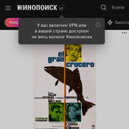
Войти
Онлайн-кинотеатр
Билет
Попробовать Плюс
У вас включен VPN или
в вашей стране доступен
не весь каталог Кинопоиска