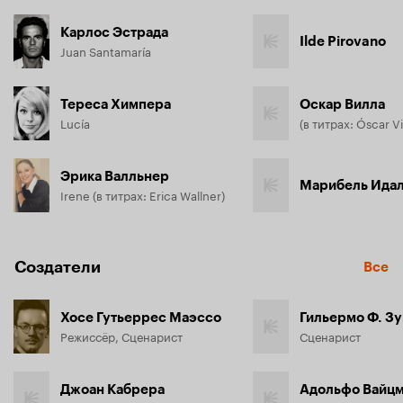
Карлос Эстрада
Ilde Pirovano
Juan Santamaría
Тереса Химпера
Оскар Вилла
Lucía
(в титрах: Óscar Vill
Эрика Валльнер
Марибель Идал
Irene (в титрах: Erica Wallner)
Создатели
Все
Хосе Гутьеррес Маэссо
Гильермо Ф. Зу
Режиссёр, Сценарист
Сценарист
Джоан Кабрера
Адольфо Вайц