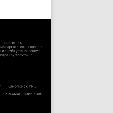
ршеннолетних.
ние наркотических средств,
н и влечёт установленную
мотра круглосуточно.
г
Кинопоиск PRO
Рекомендации кино