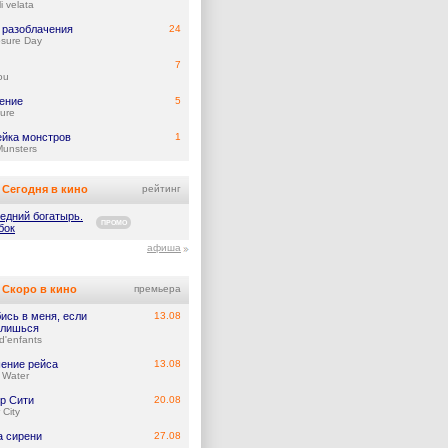
i velata
 разоблачения
24
osure Day
7
ou
ение
5
ure
йка монстров
1
Munsters
Сегодня в кино
рейтинг
едний богатырь.
ПРОМО
бок
афиша
Скоро в кино
премьера
ись в меня, если
13.08
лишься
d'enfants
ение рейса
13.08
 Water
р Сити
20.08
 City
а сирени
27.08