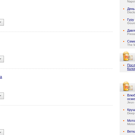
Napol
День
Discl
Гуру
Gour
Давл
Press
Семе
The 
Посл
Коло
та
Влюб
осме
Jeux 
Круш
Deep
Мото
Motor
Ветк