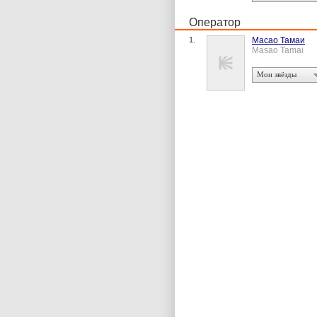
Оператор
1.
Масао Тамаи
Masao Tamai
Мои звёзды