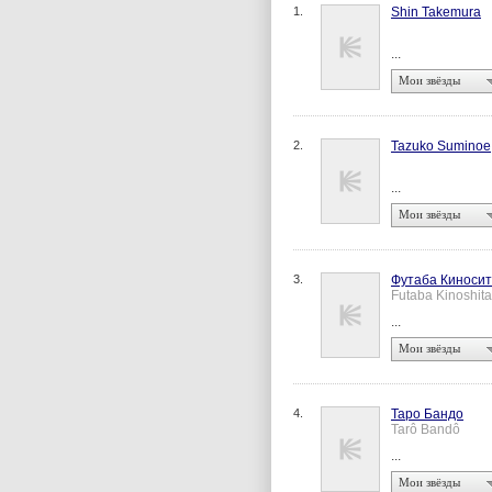
1.
Shin Takemura
...
Мои звёзды
2.
Tazuko Suminoe
...
Мои звёзды
3.
Футаба Киноси
Futaba Kinoshita
...
Мои звёзды
4.
Таро Бандо
Tarô Bandô
...
Мои звёзды