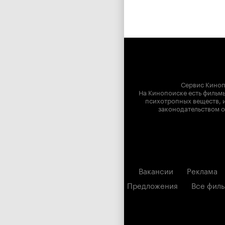
Сервис Киноп
На Кинопоиске есть фильмы
психотропных веществ, и
законодательством о
Вакансии
Реклама
Предложения
Все фил