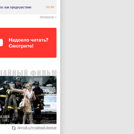
ос как предчувствие
03.09
премьеры
я тяга
t, 1991
другой случайный фильм