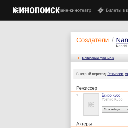
Онлайн-кинотеатр
Билеты в 
Создатели
/
Nan
Nanchi 
К описанию фильма »
Быстрый переход:
Режиссер
,
А
Режиссер
1.
Ёсиро Кубо
Yoshirô Kubo
Мои звёзды
Актеры