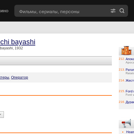
кино
chi bayashi
bayashi, 1932
212.
Апок
Apoca
213.
Рата
Ratato
ктеры
,
Оператор
214.
Жест
215.
Ford 
Ford v
216.
Дура
Неап