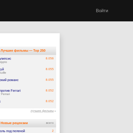
Войти
Лучшие фильмы — Top 250
алипсис
8.056
lypto
туй
8.055
uille
окий романс
8.055
против Ferrari
8.052
 Ferrari
к
8.052
лучшие фильмы
Новые рецензии
всего
оль под пеленой
2