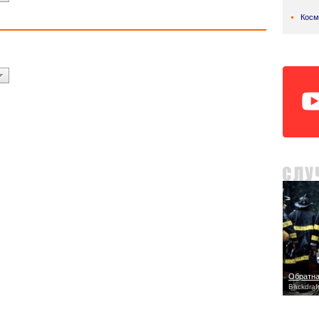
Косм
Обратна
Backdraf