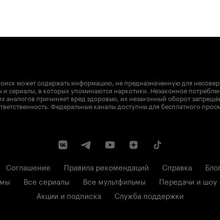
оиск может содержать информацию, не предназначенную для несове
 и сериалы, в которых упоминаются наркотики. Незаконное потребле
х аналогов причиняет вред здоровью, их незаконный оборот запрещё
тветственность. Федеральные каналы доступны для бесплатного прос
Соглашение
Правила рекомендаций
Справка
Бло
ьмы
Все сериалы
Все мультфильмы
Передачи и шоу
Акции и подписка
Служба поддержки