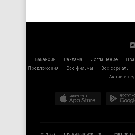
Вакансии
Реклама
Соглашение
Пра
Предложения
Все фильмы
Все сериалы
Акции и по
© 2003 —
2026
,
Кинопоиск
Телепрогр
18
+