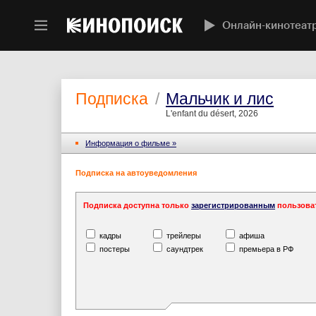
Онлайн-кинотеат
Подписка
/
Мальчик и лис
L'enfant du désert, 2026
Информация o фильме »
Подписка на автоуведомления
Подписка доступна только
зарегистрированным
пользова
кадры
трейлеры
афиша
постеры
саундтрек
премьера в РФ