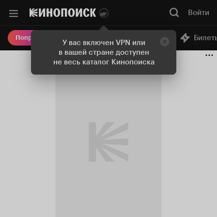
Войти
Онлайн-кинотеатр
Билет
Попробовать Плюс
У вас включен VPN или
в вашей стране доступен
не весь каталог Кинопоиска