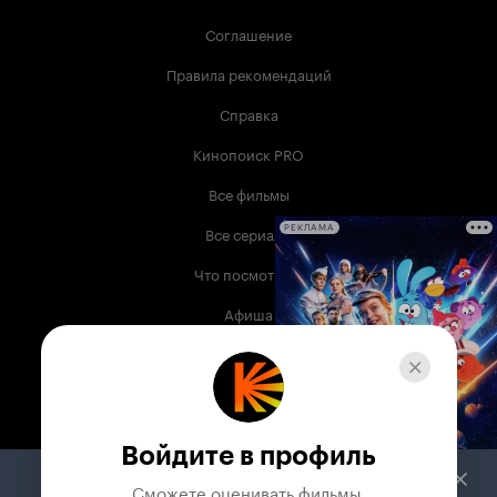
Соглашение
Правила рекомендаций
Справка
Кинопоиск PRO
Все фильмы
Все сериалы
РЕКЛАМА
Что посмотреть
Афиша
Музыка
Телепрограмма
Книги
Войдите в профиль
Служба поддержки
Сможете оценивать фильмы,
