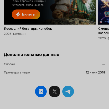
Гарик Харламов, Дмитрий
Журавлев, Мила Ершова
Билеты
Последний богатырь. Колобок
Смеша
2026, комедия
вселе
2026, 
Дополнительные данные
Слоган
—
Премьера в мире
12 июля 2018