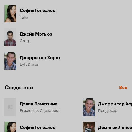
София Гонсалес
Tulip
Джейк Мэтьюз
Greg
Джерри тер Хорст
Lyft Driver
Создатели
Все
Дэвид Ламаттина
Джерри тер Хо
Режиссёр, Сценарист
Продюсер
София Гонсалес
Доминик Лопез