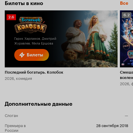
6.2
Билеты в кино
Все
Рейт
6.2
Рейтинг
2.6
Кино
Кинопоиска
6.2
2.6
Гарик Харламов, Дмитрий
Журавлев, Мила Ершова
Билеты
Последний богатырь. Колобок
Смеша
2026, комедия
вселе
2026, 
Дополнительные данные
Слоган
—
Премьера в
28 сентября 2018
России