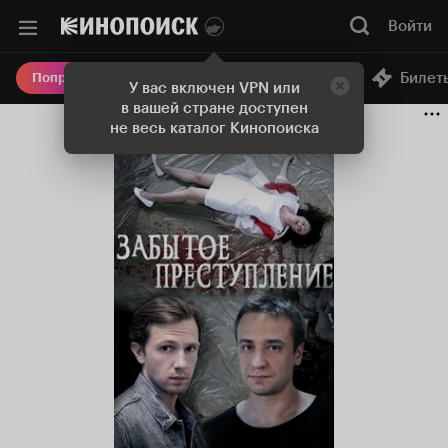
Войти
Онлайн-кинотеатр
Билет
Попробовать Плюс
У вас включен VPN или
в вашей стране доступен
не весь каталог Кинопоиска