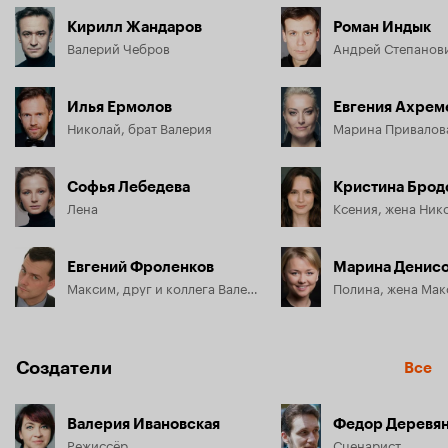
Кирилл Жандаров
Роман Индык
Валерий Чебров
Илья Ермолов
Евгения Ахрем
Николай, брат Валерия
Софья Лебедева
Кристина Брод
Лена
Ксения, жена Ник
Евгений Фроленков
Марина Денис
Максим, друг и коллега Валерия
Полина, жена Ма
Создатели
Все
Валерия Ивановская
Федор Деревя
Режиссёр
Сценарист