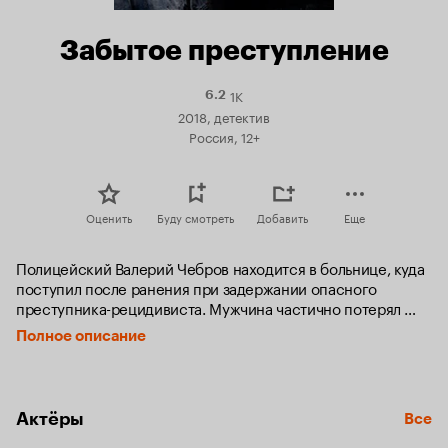
Забытое преступление
1K
Рейтинг
6.2
Кинопоиска
2018, детектив
6.2
Россия, 12+
Оценить
Буду смотреть
Добавить
Еще
Полицейский Валерий Чебров находится в больнице, куда 
поступил после ранения при задержании опасного 
преступника-рецидивиста. Мужчина частично потерял 
память и совершенно не помнит событий последнего 
Полное описание
месяца. В палату навестить Валерия приходит его родной 
брат Николай, который просит найти его пропавшую 
супругу. Валерий начинает собственное расследование 
и с ужасом обнаруживает, что именно он похитил жену 
Актёры
Все
Николая.