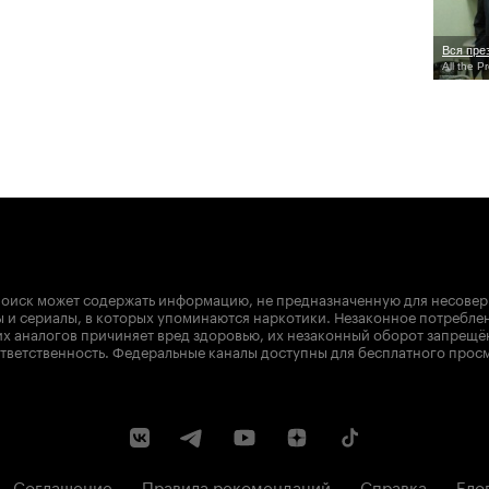
Вся пре
All the P
оиск может содержать информацию, не предназначенную для несове
 и сериалы, в которых упоминаются наркотики. Незаконное потребле
х аналогов причиняет вред здоровью, их незаконный оборот запрещё
тветственность. Федеральные каналы доступны для бесплатного прос
Соглашение
Правила рекомендаций
Справка
Бло