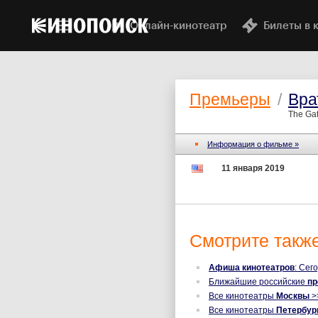
Онлайн-кинотеатр
Билеты в 
Премьеры
/
Вра
The Gat
Информация о фильме »
11 января 2019
Смотрите также
Афиша кинотеатров
: Сег
Ближайшие российские
п
Все кинотеатры
Москвы
>
Все кинотеатры
Петербур