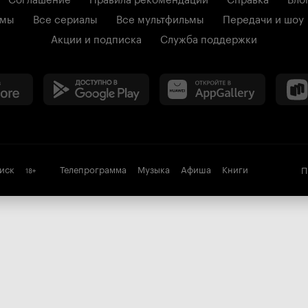
ьмы
Все сериалы
Все мультфильмы
Передачи и шоу
Акции и подписка
Служба поддержки
иск
Телепрограмма
Музыка
Афиша
Книги
П
18
+