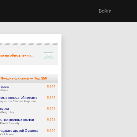
Войти
ка на обновления...
Лучшие фильмы — Top 250
 дома
8.194
Alone
чик в полосатой пижаме
8.194
oy in the Striped Pajamas
 сурка
8.191
ndhog Day
ство мертвых поэтов
8.191
Poets Society
надцать друзей Оушена
8.190
's Eleven