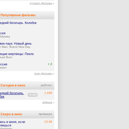
лучшие фильмы
Популярные фильмы
едний богатырь. Колобок
сея
Odyssey
век-паук: Новый день
er-Man: Brand New Day
ещие мертвецы: Пекло
Dead Burn
ссия
+ 2
ssion
еще фильмы
Сегодня в кино
рейтинг
едний богатырь.
1.438
ПРОМО
бок
афиша
Скоро в кино
премьера
ись в меня, если
13.08
лишься
d'enfants