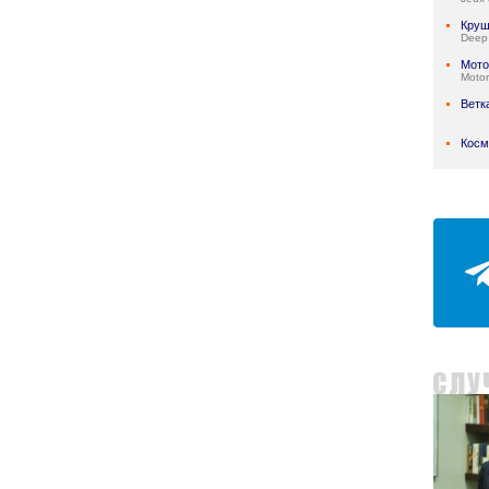
Круш
Deep
Мото
Motor
Ветк
Косм