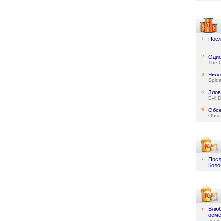
1.
Посл
2.
Одис
The 
3.
Чело
Spid
4.
Злов
Evil 
5.
Обсе
Obse
Посл
Коло
Влюб
осме
Jeux 