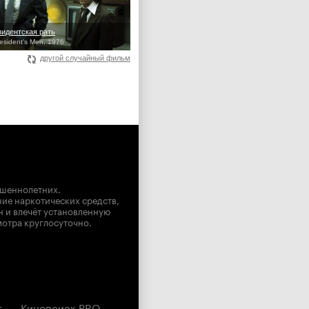
зидентская рать
resident's Men, 1976
другой случайный фильм
ршеннолетних.
ние наркотических средств,
н и влечёт установленную
мотра круглосуточно.
г
Кинопоиск PRO