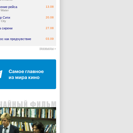
ение рейса
13.08
 Water
р Сити
20.08
 City
а сирени
27.08
ос как предчувствие
03.09
премьеры