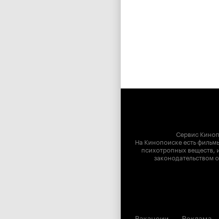
Сервис Киноп
На Кинопоиске есть фильмы
психотропных веществ, и
законодательством о
Вакансии
Реклама