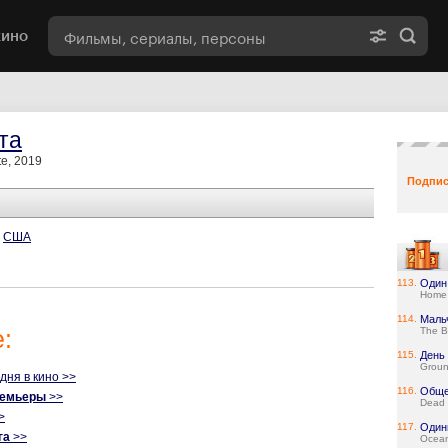
кино
та
e, 2019
Подпис
США
113.
Один
Home 
114.
Маль
:
The B
115.
День
Grou
одня в кино >>
116.
Обще
ремьеры
>>
Dead 
>
117.
Один
га
>>
Ocean