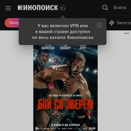
Войти
Онлайн-кинотеатр
Билет
Попробовать Плюс
У вас включен VPN или
в вашей стране доступен
не весь каталог Кинопоиска