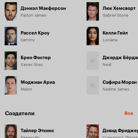
Дэниэл Макферсон
Люк Хемсворт
Patton James
Gabriel Stone
Рассел Кроу
Келли Гейл
Sammy
Luciana
Брен Фостер
Джордж Бёрдж
Xavier Grau
Neal
Моджиан Ариа
Сафира Моран
Malon
Nadine James
Создатели
Все
Тайлер Эткинс
Дэвид Фридже
Режиссёр
Сценарист, Прод