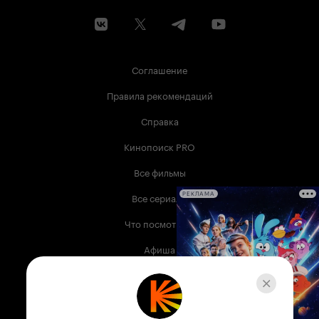
Соглашение
Правила рекомендаций
Справка
Кинопоиск PRO
Все фильмы
Все сериалы
РЕКЛАМА
Что посмотреть
Афиша
Музыка
Телепрограмма