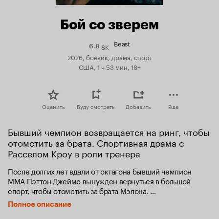
Бой со зверем
Beast
8K
Рейтинг
6.8
Кинопоиска
2026, боевик, драма, спорт
6.8
США, 1 ч 53 мин, 18+
Оценить
Буду смотреть
Добавить
Еще
Бывший чемпион возвращается на ринг, чтобы 
отомстить за брата. Спортивная драма с 
Расселом Кроу в роли тренера
После долгих лет вдали от октагона бывший чемпион 
MMA Пэттон Джеймс вынужден вернуться в большой 
спорт, чтобы отомстить за брата Мэлона. 
Воссоединившись с тренером Сэмми, который когда-то 
Полное описание
сделал его легендой, он решается на последний 