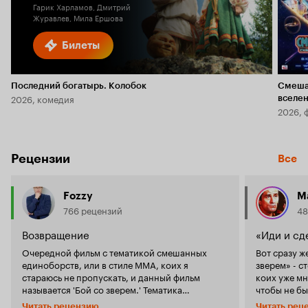
Гарик Харламов, Дмитрий
Журавлев, Мила Ершова
Билеты
Последний богатырь. Колобок
Смеша
2026, комедия
вселе
2026, 
Рецензии
Все
Fozzy
M
766 рецензий
48
Возвращение
«Иди и сд
Очередной фильм с тематикой смешанных
Вот сразу ж
единоборств, или в стиле ММА, коих я
зверем» - 
стараюсь не пропускать, и данный фильм
коих уже мн
называется 'Бой со зверем.' Тематика
чтобы не бы
смешанных единоборств (боксёрская) уже
ожиданий. В
Читать рецензию
Читать рец