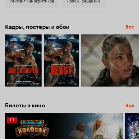
6.8
Рейтинг кинокритиков
Полож. рецензии
Кадры, постеры и обои
Все
Билеты в кино
Все
Рейтинг
1.7
Кинопоиска
1.7