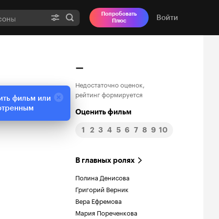
Попробовать
Войти
Плюс
–
Недостаточно оценок,
рейтинг формируется
ить фильм или
отренным
Оценить фильм
1
2
3
4
5
6
7
8
9
10
В главных ролях
Полина Денисова
Григорий Верник
Вера Ефремова
Мария Пореченкова