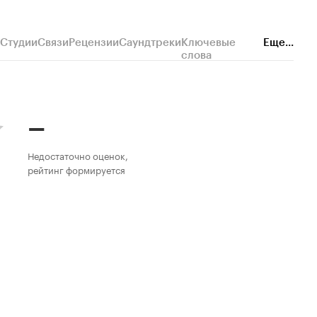
Студии
Связи
Рецензии
Саундтреки
Ключевые
Еще...
слова
–
Недостаточно оценок,
рейтинг формируется