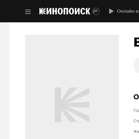
Онлайн-к
О
Го
Ст
Жа