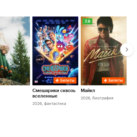
Рейтинг
Ре
7.8
6.
Кинопоиска
Ки
7.8
6.
Билеты
Билеты
Смешарики сквозь
Майкл
Зл
вселенные
мер
2026, биография
2026, фантастика
202