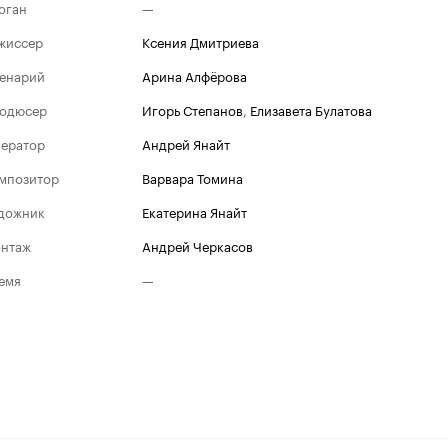
оган
—
жиссер
Ксения Дмитриева
енарий
Арина Алфёрова
одюсер
Игорь Степанов
,
Елизавета Булатова
ератор
Андрей Янайт
мпозитор
Варвара Томина
дожник
Екатерина Янайт
нтаж
Андрей Черкасов
емя
—