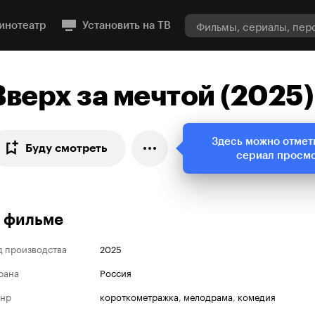
инотеатр
Установить на ТВ
Вверх за мечтой (2025)
Здесь можно отмет
Буду смотреть
сериал просм
 фильме
д производства
2025
рана
Россия
нр
короткометражка
,
мелодрама
,
комедия