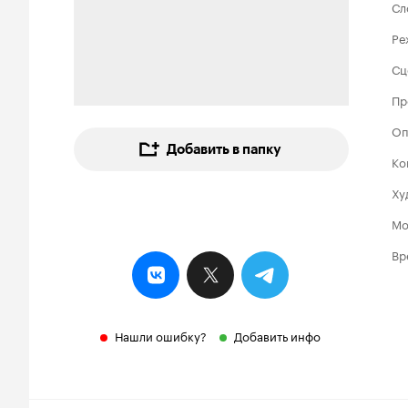
Сл
Ре
Сц
Пр
Оп
Добавить в папку
Ко
Ху
Мо
Вр
Нашли ошибку?
Добавить инфо