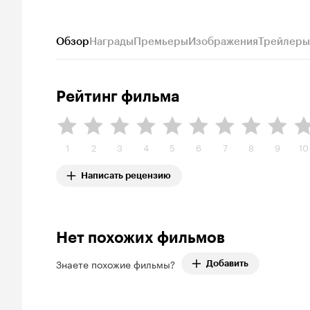
Обзор
Награды
Премьеры
Изображения
Трейлеры
Рейтинг фильма
1
2
3
4
5
6
7
8
9
10
Написать рецензию
Нет похожих фильмов
Знаете похожие фильмы?
Добавить