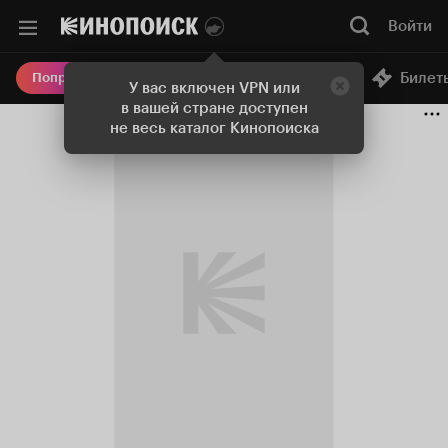
Войти
Онлайн-кинотеатр
Билет
Попробовать Плюс
У вас включен VPN или
в вашей стране доступен
не весь каталог Кинопоиска