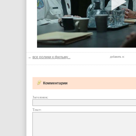
←
все ролики к фильму...
добавить в:
Комментарии
Заголовок:
Текст: