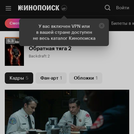
Войти
Онлайн-кинотеатр
Билеты в 
Смотреть кино
У вас включен VPN или
в вашей стране доступен
не весь каталог Кинопоиска
Рейтинг
5.3
Кинопоиска
Обратная тяга 2
5.3
Backdraft 2
Кадры
5
Фан-арт
1
Обложки
1