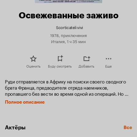
Освежеванные заживо
Scorticateli vivi
1978, приключения
Италия, 1 ч 35 мин
Оценить
Буду смотреть
Добавить
Еще
Руди отправляется в Африку на поиски своего сводного 
брата Франца, предводителя отряда наемников, 
пропавшего без вести во время одной из операций. Но 
двигают им вовсе не человеколюбие и не родственные 
Полное описание
чувства, а стремление исправить свое финансовое 
положение. Руди – банкрот, а Франц, по слухам, в Африке 
стал обладателем невероятной чистоты и размеров 
бриллиантов. Молодой человек присоединяется к группе 
Актёры
Все
«солдат удачи», которые за обещанный процент с добычи, 
готовы посодействовать ему в поисках своего бывшего 