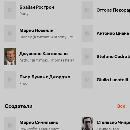
командира…
Брайан Рострон
Этторе Пекора
Rudy
Марио Новелли
Антонио Диана
Barney (в титрах: Anthony Freeman)
Джузеппе Кастеллано
Stefano Cedrat
Arthur (в титрах: Thomas Kerr)
Пьер Луиджи Джорджо
Giulio Lucatelli
Fred
Создатели
Все
Марио Сичильяно
Стельвио Чипр
Режиссёр, Сценарист
Композитор