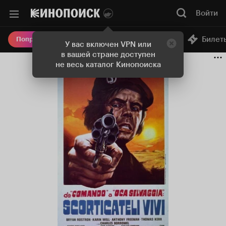
Войти
Онлайн-кинотеатр
Билет
Попробовать Плюс
У вас включен VPN или
в вашей стране доступен
не весь каталог Кинопоиска