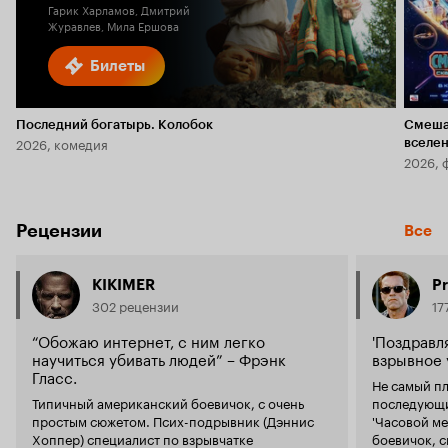
Гарик Харламов, Дмитрий
Журавлев, Мила Ершова
Билеты
Последний богатырь. Колобок
Смеша
2026, комедия
вселе
2026, 
Рецензии
Все
KIKIMER
P
302 рецензии
17
“Обожаю интернет, с ним легко
'Поздравл
научиться убивать людей” – Фрэнк
взрывное 
Гласс.
Не самый пл
Типичный американский боевичок, с очень
последующи
простым сюжетом. Псих-подрывник (Дэннис
'Часовой ме
Хоппер) специалист по взрывчатке
боевичок, с