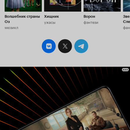
Волшебник страны
Хищник
Ворон
Зве
ужасы
фэнтези
Оз
Сл
мюзикл
фан
пок