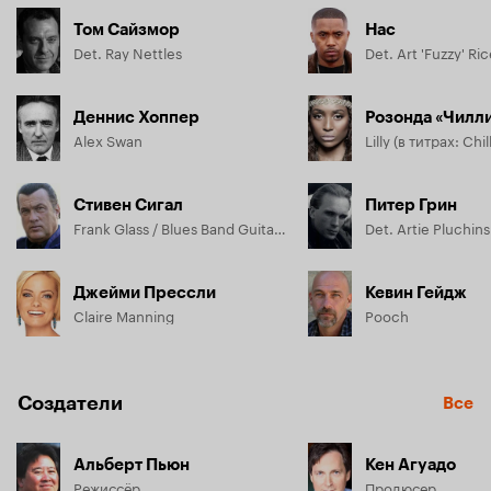
Том Сайзмор
Нас
Det. Ray Nettles
Det. Art 'Fuzzy' Ri
Деннис Хоппер
Розонда «Чилл
Alex Swan
Lilly (в титрах: Chill
Стивен Сигал
Питер Грин
Frank Glass / Blues Band Guitar (в титрах: Steven Slowhand Segal)
Det. Artie Pluchin
Джейми Прессли
Кевин Гейдж
Claire Manning
Pooch
Создатели
Все
Альберт Пьюн
Кен Агуадо
Режиссёр
Продюсер