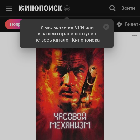
Войти
Онлайн-кинотеатр
Билет
Попробовать Плюс
У вас включен VPN или
в вашей стране доступен
не весь каталог Кинопоиска