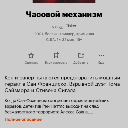
Часовой механизм
Ticker
6K
Рейтинг
5.3
Кинопоиска
2001, боевик, триллер, криминал
5.3
США, 1 ч 32 мин, 16+
Оценить
Буду смотреть
Добавить
Еще
Коп и сапёр пытаются предотвратить мощный 
теракт в Сан-Франциско. Взрывной дуэт Тома 
Сайзмора и Стивена Сигала
Когда Сан-Франциско сотрясает серия мощнейших 
взрывов, детектив Рэй Нэттлс выходит на след 
безжалостного террориста Алекса Свана, 
намеревающегося разрушить важнейшие здания в городе, 
Полное описание
погубив десятки тысяч жизней. Не раскрывая причин 