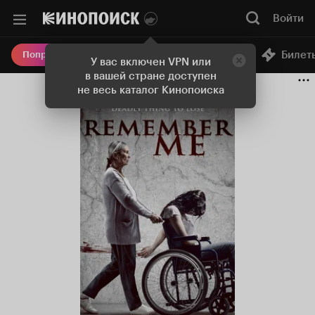
Войти
Онлайн-кинотеатр
Билет
Попробовать Плюс
У вас включен VPN или
в вашей стране доступен
не весь каталог Кинопоиска