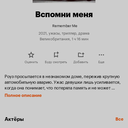
Вспомни меня
Remember Me
2021, ужасы, триллер, драма
Великобритания, 1 ч 16 мин
Оценить
Буду смотреть
Добавить
Еще
Роуз просыпается в незнакомом доме, пережив крупную 
автомобильную аварию. Ужас девушки лишь усиливается, 
когда она понимает, что потеряла память и не может 
ходить. Роуз изо всех сил старается вспомнить свою 
Полное описание
жизнь до несчастного случая, и её мать и жених хотят ей в 
этом помочь.
Актёры
Все