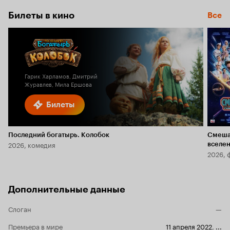
Билеты в кино
Все
Гарик Харламов, Дмитрий
Журавлев, Мила Ершова
Билеты
Последний богатырь. Колобок
Смеша
2026, комедия
вселе
2026, 
Дополнительные данные
Слоган
—
Премьера в мире
11 апреля 2022
,
...