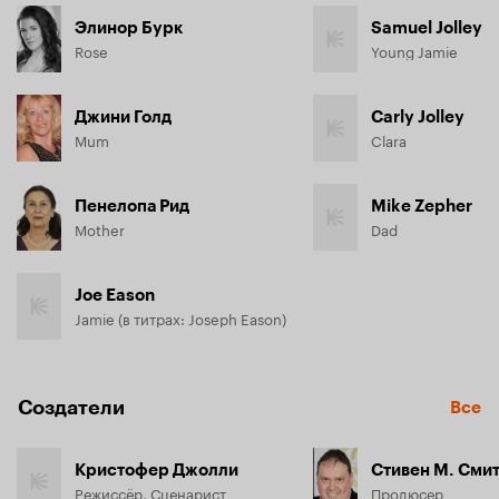
Элинор Бурк
Samuel Jolley
Rose
Young Jamie
Джини Голд
Carly Jolley
Mum
Clara
Пенелопа Рид
Mike Zepher
Mother
Dad
Joe Eason
Jamie (в титрах: Joseph Eason)
Создатели
Все
Кристофер Джолли
Стивен М. Сми
Режиссёр, Сценарист
Продюсер