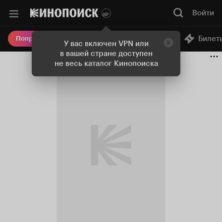
Войти
Онлайн-кинотеатр
Билет
Попробовать Плюс
У вас включен VPN или
в вашей стране доступен
не весь каталог Кинопоиска