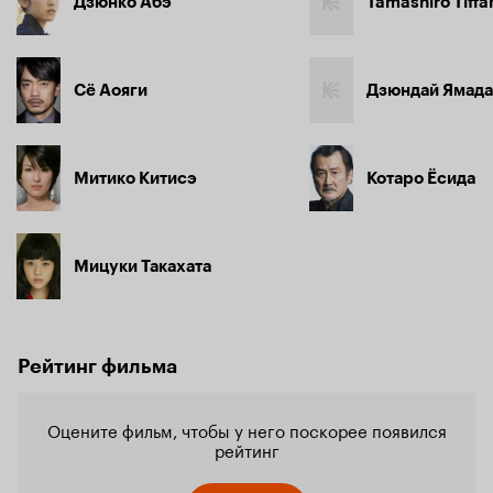
Дзюнко Абэ
Tamashiro Tiffa
Сё Аояги
Дзюндай Ямада
Митико Китисэ
Котаро Ёсида
Мицуки Такахата
Рейтинг фильма
Оцените фильм, чтобы у него поскорее появился
рейтинг