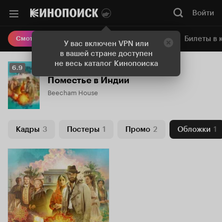
Войти
Онлайн-кинотеатр
Билеты в 
Смотреть кино
У вас включен VPN или
в вашей стране доступен
не весь каталог Кинопоиска
Рейтинг
6.9
Кинопоиска
Поместье в Индии
6.9
Beecham House
Кадры
3
Постеры
1
Промо
2
Обложки
1